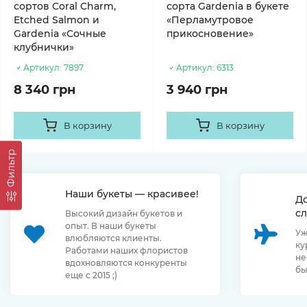
сортов Coral Charm,
сорта Gardenia в букете
Etched Salmon и
«Перламутровое
Gardenia «Сочные
прикосновение»
клубнички»
Артикул:
7897
Артикул:
6313
8 340 грн
3 940 грн
В корзину
В корзину
Фильтр
Наши букеты — красивее!
Д
сл
Высокий дизайн букетов и
опыт. В наши букеты
Уж
влюбляются клиенты.
ку
Работами наших флористов
не
вдохновляются конкуренты
бы
еще с 2015 ;)