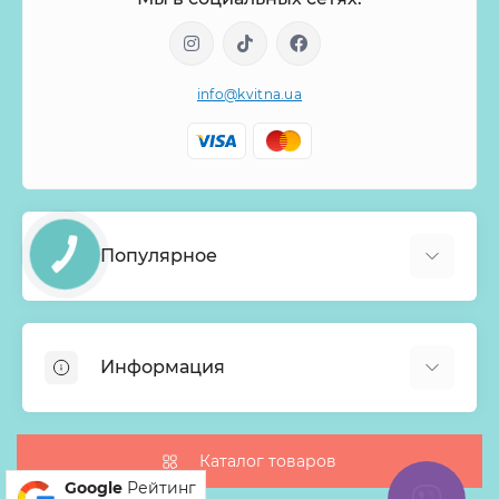
info@kvitna.ua
Популярное
КНОПКА
ЗВ'ЯЗКУ
Онлайн-Витрина
Меню недели
Информация
Хиты продаж
Букеты из роз
О нас
Корзины с цветами
Оплата
Каталог товаров
Монобукеты
Google
Рейтинг
Доставка