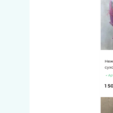
Неж
сух
Ар
1 5