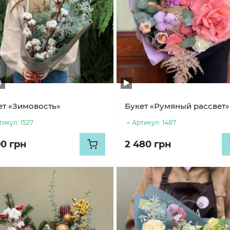
ет «Зимовость»
Букет «Румяный рассвет»
тикул:
1527
Артикул:
1487
90 грн
2 480 грн