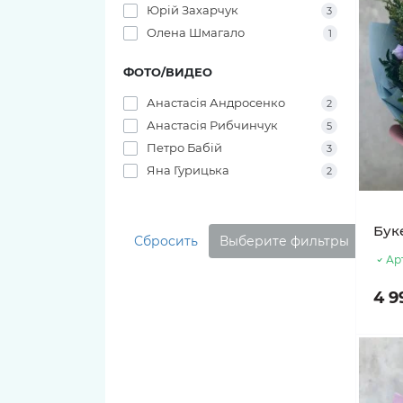
11 тюльпанов
Юрій Захарчук
3
Олена Шмагало
1
ФОТО/ВИДЕО
Анастасія Андросенко
2
Анастасія Рибчинчук
5
Петро Бабій
3
Яна Гурицька
2
Бук
Сбросить
Выберите фильтры
Ар
4 9