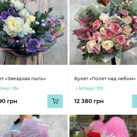
ет «Звездная пыль»
Букет «Полет над небом»
тикул:
934
Артикул:
933
90 грн
12 380 грн