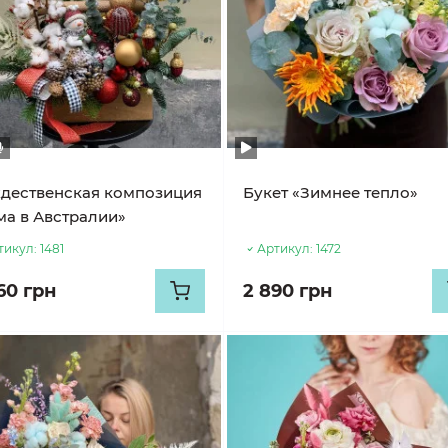
дественская композиция
Букет «Зимнее тепло»
ма в Австралии»
тикул:
1481
Артикул:
1472
60 грн
2 890 грн