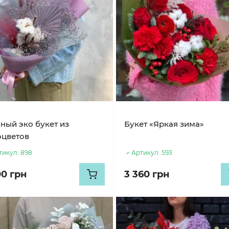
ный эко букет из
Букет «Яркая зима»
оцветов
тикул:
898
Артикул:
593
00 грн
3 360 грн