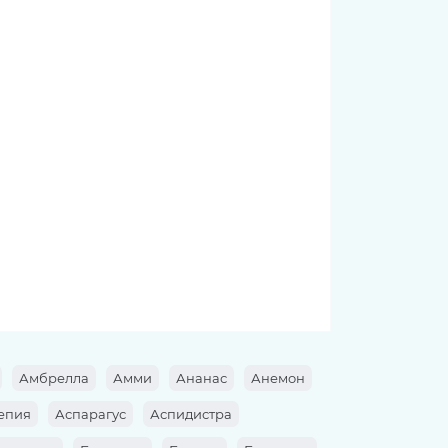
Амбрелла
Амми
Ананас
Анемон
епия
Аспарагус
Аспидистра