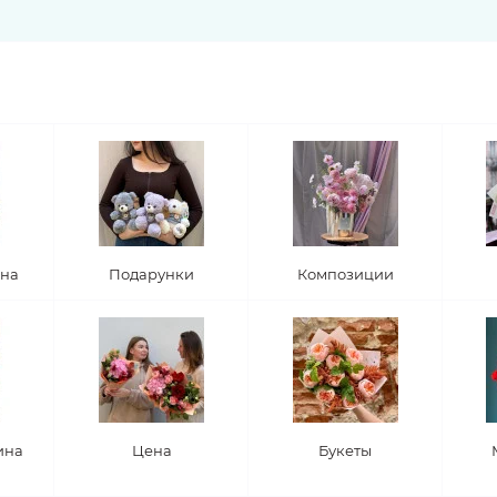
лис
Филодендрон
Флокс
Форзиция
Фрезия
Фрити
к
Хризантема
Целозия
Цимбидиум
Цинния
Шипов
Эхеверия
Ятрофа
она
Подарунки
Композиции
ина
Цена
Букеты