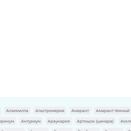
Алхемилла
Альстромерия
Амарант
Амарант тёмный
рринум
Антуриум
Араукария
Артишок (цинара)
Аскл