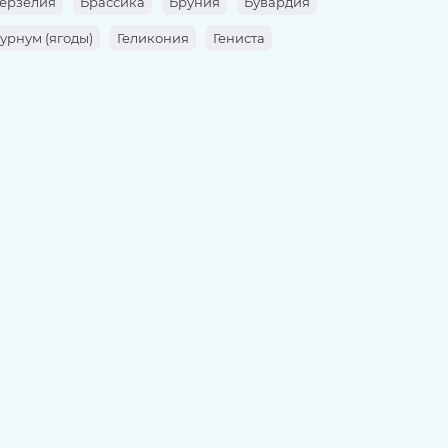
ерзелия
Брассика
Бруния
Бувардия
урнум (ягоды)
Геликония
Гениста
а
Гортензия
Гревиллея
Даукус
алла)
Илекс
Имбирь
Ирис
Кортадерия
Космея
Котинус
дрон
Леукоспермум
Лилия
Лунария
целла
Монстера
Мускари
Нарцисс
нцидиум
Орнитогалум
Паникум
 королевская
Прунус
Ранунклюс
Роза Пиано
Роза пионовидная
Сангвисорба
Сандерсония
Сенецио
аго
Спирея
Стифа
Стрелиция
ьпан
Тюльпан пионовидный