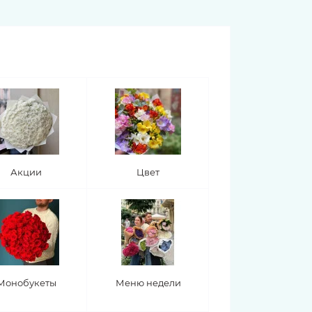
ллярия
Хамелациум
Хелеборус
ник
Эвкалипт
Эремурус
Эрингиум
Акции
Цвет
Монобукеты
Меню недели