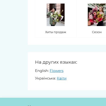
11 тюльпанов
Хиты продаж
Сезон
На других языках:
English:
Flowers
Українська:
Квіти