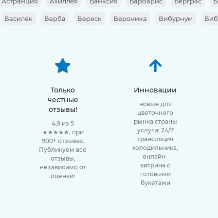
Астранция
Ахиллея
Банксия
Барбарис
Берграс
Б
Василёк
Верба
Вереск
Вероника
Вибурнум
Виб
Гиацинт
Гипеаструм
Гипсофила
Гладиолус
Глориоз
ус (Гвоздика)
Диантус барбатус
Жасмин
Зантедеския (К
ум
Картамус
Кверкус
Кермек
Клематис
Книфофия
да
Лагурус
Ландыш
Латирус
Ледерварен
Леукаден
Только
Инновации
честные
новые для
(листья)
Малус
Маттиола
Мимоза
Мискантус
Молю
отзывы!
цветочного
рынка страны
Нигелла
Нобилис (ель)
4,9 из 5
Озотамнус
Оксипеталум
О
услуги: 24/7
★★★★★, при
трансляция
ерис
Пион
900+ отзывах.
Питтоспорум
Подсолнух
Протея
Протея
холодильника,
Публикуем все
онлайн-
тик
Роза Вовузелла
отзывы,
Роза Дэвида Остина
Роза кустовая
витрина с
независимо от
готовыми
стовая
Роза садовая
оценки!
Рубус
Рудбекия
Рускус
Салал
букетами
Симфорикарпус
Сирень
Скабиоза
Скимия
Солид
етум
Тилландсия
Тласпи
Трахелиум
Тубероза
Тюл