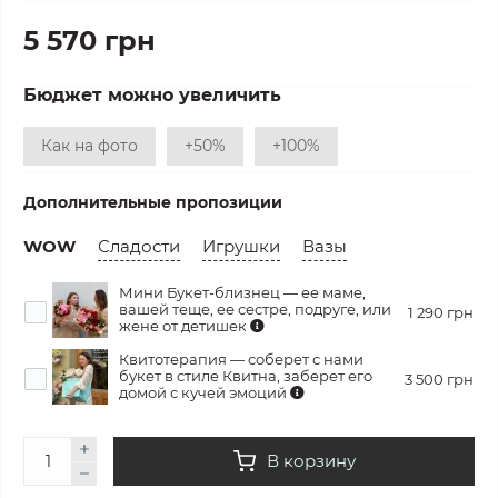
5 570 грн
Бюджет можно увеличить
Как на фото
+50%
+100%
Дополнительные пропозиции
WOW
Сладости
Игрушки
Вазы
Мини Букет-близнец — ее маме,
вашей теще, ее сестре, подруге, или
1 290 грн
жене от детишек
Квитотерапия — соберет с нами
букет в стиле Квитна, заберет его
3 500 грн
домой с кучей эмоций
В корзину