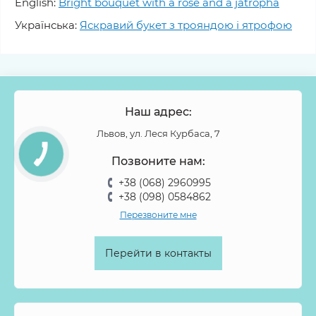
English:
Bright bouquet with a rose and a jatropha
Українська:
Яскравий букет з трояндою і ятрофою
Наш адрес:
Львов, ул. Леся Курбаса, 7
Позвоните нам:
+38 (068) 2960995
+38 (098) 0584862
Перезвоните мне
Перейти в контакты