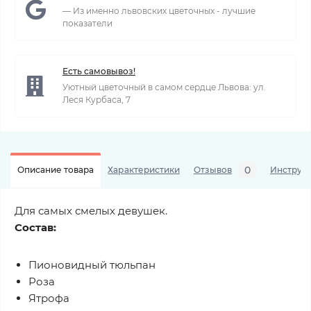
— Из именно львовских цветочных - лучшие
показатели
Есть самовывоз!
Уютный цветочный в самом сердце Львова: ул.
Леся Курбаса, 7
0
Описание товара
Характеристики
Отзывов
Инструкц
Для самых смелых девушек.
Состав:
Пионовидный тюльпан
Роза
Ятрофа