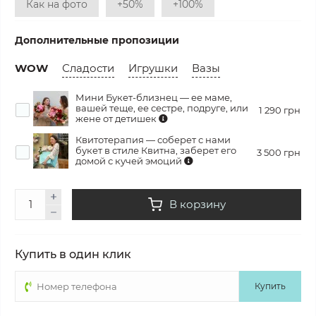
Как на фото
+50%
+100%
Дополнительные пропозиции
WOW
Сладости
Игрушки
Вазы
Мини Букет-близнец — ее маме,
вашей теще, ее сестре, подруге, или
1 290 грн
жене от детишек
Квитотерапия — соберет с нами
букет в стиле Квитна, заберет его
3 500 грн
домой с кучей эмоций
В корзину
Купить в один клик
Купить