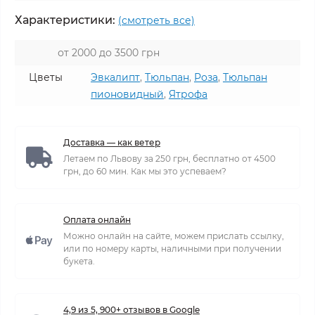
Характеристики:
(смотреть все)
от 2000 до 3500 грн
Цветы
Эвкалипт
,
Тюльпан
,
Роза
,
Тюльпан
пионовидный
,
Ятрофа
Доставка — как ветер
Летаем по Львову за 250 грн, бесплатно от 4500
грн, до 60 мин. Как мы это успеваем?
Оплата онлайн
Можно онлайн на сайте, можем прислать ссылку,
или по номеру карты, наличными при получении
букета.
4,9 из 5, 900+ отзывов в Google