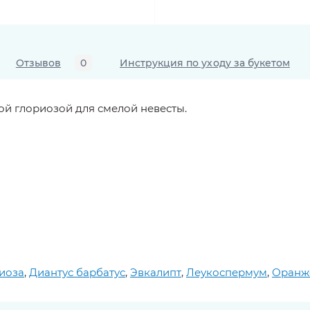
Отзывов
0
Инструкция по уходу за букетом
ой глориозой для смелой невесты.
иоза
,
Диантус барбатус
,
Эвкалипт
,
Леукоспермум
,
Оранж