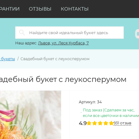
РАНТИИ
ОТЗЫВЫ
КОНТАКТЫ
Наш адрес:
Львов, ул. Леся Курбаса, 7
 букеты
Свадебный букет с леукосперумом
адебный букет с леукосперумом
Артикул:
34
Под заказ (Сделаем за час,
если все цветочки в наличии
4.9
931 отзыв