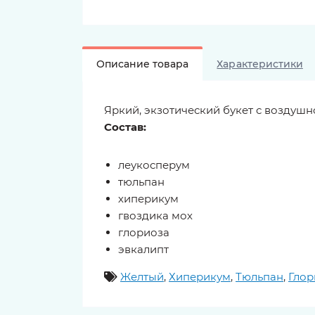
Описание товара
Характеристики
Яркий, экзотический букет с воздушн
Состав:
леукосперум
тюльпан
хиперикум
гвоздика мох
глориоза
эвкалипт
Желтый
,
Хиперикум
,
Тюльпан
,
Глор