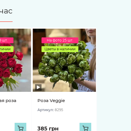
час
9 шт.
На фото 25 шт.
аличии
Цветы в наличии
я роза
Роза Veggie
Артикул:
8295
385 грн