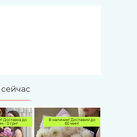
 сейчас
! Доставка до
В наличии! Доставим до
н - 0 грн!
60 мин!