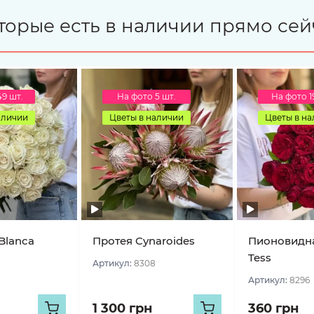
торые есть в наличии прямо сей
49 шт.
На фото 5 шт.
На фото 1
аличии
Цветы в наличии
Цветы в н
Blanca
Протея Cynaroides
Пионовидна
Tess
Артикул:
8308
Артикул:
8296
1 300 грн
360 грн