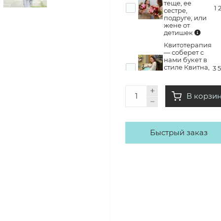
теще, ее
1 
сестре,
подруге, или
жене от
детишек
Квитотерапия
— соберет с
нами букет в
стиле Квитна,
3 
заберет его
домой с кучей
эмоций
В корзи
Быстрый заказ