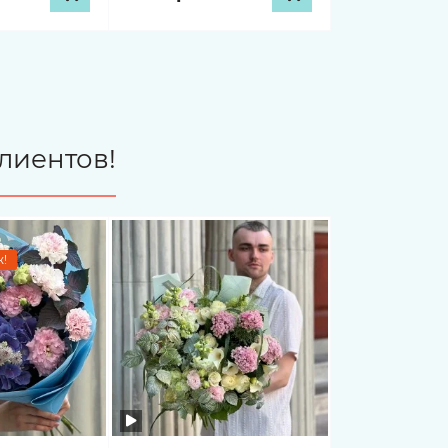
лиентов!
!