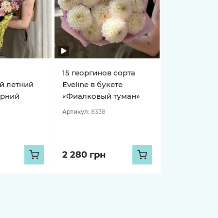
15 георгинов сорта
й летний
Eveline в букете
ерний
«Фиалковый туман»
Артикул:
8338
2 280 грн