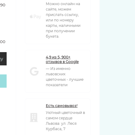
Можно онлайн на
290 грн
сайте, можем
прислать ссылку,
или по номеру
карты, наличными
при получении
букета.
500 грн
4,9 из 5, 900+
ну
отзывов в Google
— Из именно
львовских
цветочных - лучшие
показатели
Есть самовывоз!
Уютный цветочный в
самом сердце
Львова: ул. Леся
Курбаса, 7