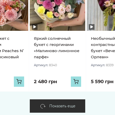
кет с
Яркий солнечный
Необычный
и
букет с георгинами
контрастны
 Peaches N’
«Малиново-лимонное
букет «Веч
рсиковый
парфе»
Орлеан»
Артикул:
8340
Артикул:
8339
2 480 грн
5 590 грн
Показать еще