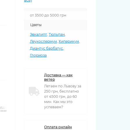
все)
от 3500 до 5000 грн
Цветы
Эвкалипт
,
Тюльпан
,
Леукоспермум
,
Хиперикум
,
Диантус барбатус
,
Глориоза
Доставка — как
ветер
Летаем по Львову за
250 грн, бесплатно
от 4500 грн, до 60
мин. Как мы это
ушки
Вазы
успеваем?
Оплата онлайн