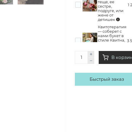
теще, ее
1 
сестре,
подруге, или
жене от
детишек
Квитотерапия
— соберет с
нами букет в
стиле Квитна,
3 
заберет его
домой с кучей
эмоций
В корзи
Быстрый заказ