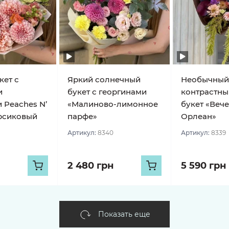
кет с
Яркий солнечный
Необычный
и
букет с георгинами
контрастны
 Peaches N’
«Малиново-лимонное
букет «Веч
рсиковый
парфе»
Орлеан»
Артикул:
8340
Артикул:
8339
2 480 грн
5 590 грн
Показать еще