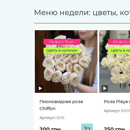
Меню недели: цветы, ко
На фото 19 шт.
На фото 
Цветы в наличии
Цветы в н
Пионовидная роза
Роза Playa 
Chiffon
Артикул:
8309
Артикул:
8316
200 грн
250 грн