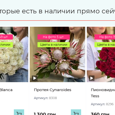
торые есть в наличии прямо сей
49 шт.
На фото 5 шт.
На фото 1
аличии
Цветы в наличии
Цветы в н
Blanca
Протея Cynaroides
Пионовидна
Tess
Артикул:
8308
Артикул:
8296
1 300 грн
360 грн