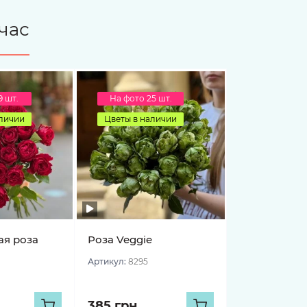
час
9 шт.
На фото 25 шт.
аличии
Цветы в наличии
я роза
Роза Veggie
Артикул:
8295
385 грн