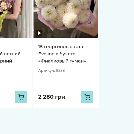
15 георгинов сорта
й летний
Eveline в букете
ерний
«Фиалковый туман»
Артикул:
8338
2 280 грн