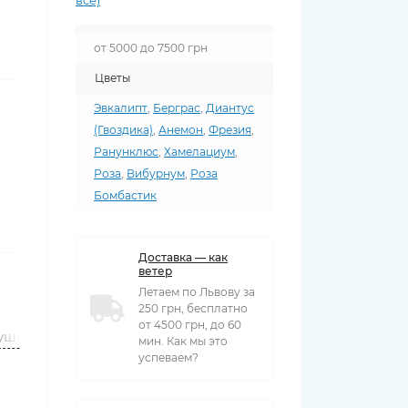
все)
от 5000 до 7500 грн
Цветы
Эвкалипт
,
Берграс
,
Диантус
(Гвоздика)
,
Анемон
,
Фрезия
,
Ранунклюс
,
Хамелациум
,
Роза
,
Вибурнум
,
Роза
Бомбастик
Доставка — как
ветер
Летаем по Львову за
250 грн, бесплатно
от 4500 грн, до 60
ушки
Вазы
мин. Как мы это
успеваем?