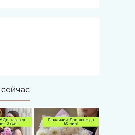
 сейчас
! Доставка до
В наличии! Доставим до
н - 0 грн!
60 мин!