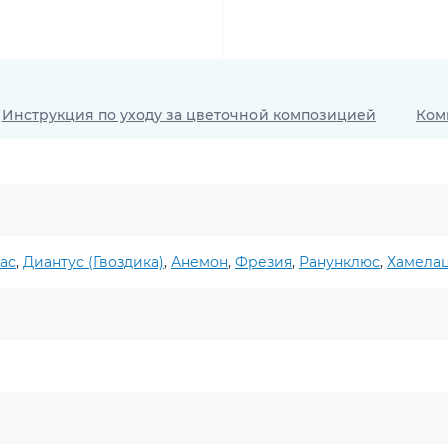
Инструкция по уходу за цветочной композицией
Ком
ас
,
Диантус (Гвоздика)
,
Анемон
,
Фрезия
,
Ранунклюс
,
Хамела