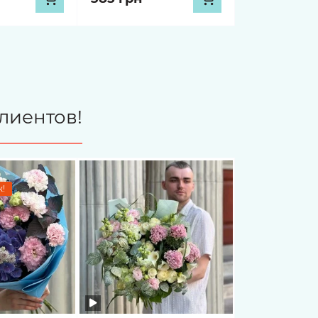
лиентов!
!