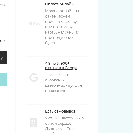
Оплата онлайн
290 грн
Можно онлайн на
сайте, можем
прислать ссылку,
или по номеру
карты, наличными
при получении
500 грн
букета.
ну
4,9 из 5, 900+
отзывов в Google
— Из именно
львовских
цветочных - лучшие
показатели
Есть самовывоз!
Уютный цветочный в
самом сердце
Львова: ул. Леся