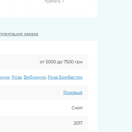
Курбаса, 7
плектация заказа
от 5000 до 7500 грн
циум
,
Роза
,
Вибурнум
,
Роза Бомбастик
Розовый
Сноп
2017