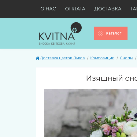
О НАС
ОПЛАТА
ДОСТАВКА
ГА
Каталог
Доставка цветов Львов
Композиции
Снопы
Изящный сно