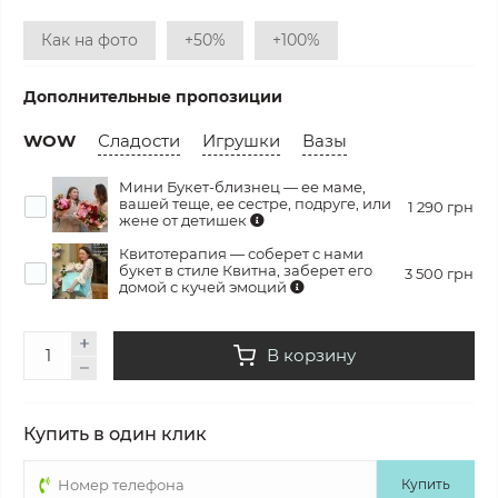
Как на фото
+50%
+100%
Дополнительные пропозиции
WOW
Сладости
Игрушки
Вазы
Мини Букет-близнец — ее маме,
вашей теще, ее сестре, подруге, или
1 290 грн
жене от детишек
Квитотерапия — соберет с нами
букет в стиле Квитна, заберет его
3 500 грн
домой с кучей эмоций
В корзину
Купить в один клик
Купить