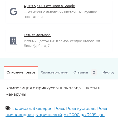
4,9 из 5, 900+ отзывов в Google
— Из именно львовских цветочных - лучшие
показатели
Есть самовывоз!
Уютный цветочный в самом сердце Львова: ул.
Леся Курбаса, 7
0
Описание товара
Характеристики
Отзывов
Инструкц
Композиция с привкусом шоколада - цветы и
макаруны
Глориоза
,
Эхеверия
,
Роза
,
Роза кустовая
,
Роза
пионовидная
,
Коричневый
,
от 2000 до 3499 грн