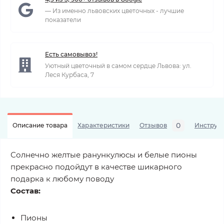
— Из именно львовских цветочных - лучшие
показатели
Есть самовывоз!
Уютный цветочный в самом сердце Львова: ул.
Леся Курбаса, 7
0
Описание товара
Характеристики
Отзывов
Инструкц
Солнечно желтые ранункулюсы и белые пионы
прекрасно подойдут в качестве шикарного
подарка к любому поводу
Состав:
Пионы