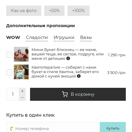
Как на фото
+50%
+100%
Дополнительные пропозиции
WOW
Сладости
Игрушки
Вазы
Мини Букет-близнец — ее маме,
вашей теще, ее сестре, подруге, или
1 290 грн
жене от детишек
Квитотерапия — соберет с нами
букет в стиле Квитна, заберет его
3 500 грн
домой с кучей эмоций
В корзину
Купить в один клик
Купить