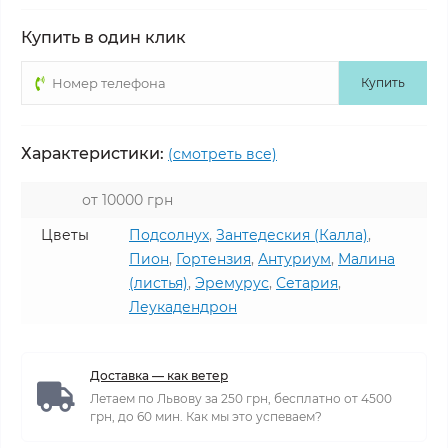
Купить в один клик
Купить
Характеристики:
(смотреть все)
от 10000 грн
Цветы
Подсолнух
,
Зантедеския (Калла)
,
Пион
,
Гортензия
,
Антуриум
,
Малина
(листья)
,
Эремурус
,
Сетария
,
Леукадендрон
Доставка — как ветер
Летаем по Львову за 250 грн, бесплатно от 4500
грн, до 60 мин. Как мы это успеваем?