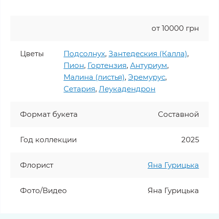
от 10000 грн
Цветы
Подсолнух
,
Зантедеския (Калла)
,
Пион
,
Гортензия
,
Антуриум
,
Малина (листья)
,
Эремурус
,
Сетария
,
Леукадендрон
Формат букета
Составной
Год коллекции
2025
Флорист
Яна Гурицька
Фото/Видео
Яна Гурицька