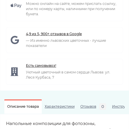
Можно онлайн на сайте, можем прислать ссылку,
или по номеру карты, наличными при получении
букета.
4,9 из 5, 900+ отзывов в Google
— Из именно львовских цветочных - лучшие
показатели
Есть самовывоз!
Уютный цветочный в самом сердце Львова: ул.
Леся Курбаса, 7
0
Описание товара
Характеристики
Отзывов
Инструкц
Напольные композиции для фотозоны,