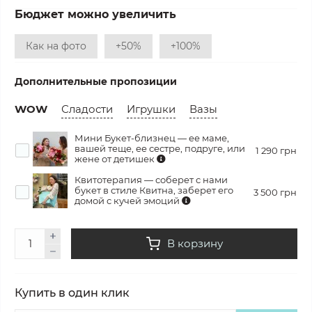
Бюджет можно увеличить
Как на фото
+50%
+100%
Дополнительные пропозиции
WOW
Сладости
Игрушки
Вазы
Мини Букет-близнец — ее маме,
вашей теще, ее сестре, подруге, или
1 290 грн
жене от детишек
Квитотерапия — соберет с нами
букет в стиле Квитна, заберет его
3 500 грн
домой с кучей эмоций
В корзину
Купить в один клик