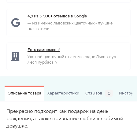
4,9 из 5, 900+ отзывов в Google
— Из именно львовских цветочных - лучшие
показатели
Есть самовывоз!
Уютный цветочный в самом сердце Львова: ул.
Леся Курбаса, 7
0
Описание товара
Характеристики
Отзывов
Инструкц
Прекрасно подходит как подарок на день
рождения, а также признание любви к любимой
девушке.