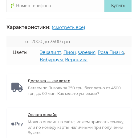
Купить
Характеристики:
(смотреть все)
от 2000 до 3500 грн
Цветы
Эвкалипт
,
Пион
,
Фрезия
,
Роза Пиано
,
Вибурнум
,
Вероника
Доставка — как ветер
Летаем по Львову за 250 грн, бесплатно от 4500
грн, до 60 мин. Как мы это успеваем?
Оплата онлайн
Можно онлайн на сайте, можем прислать ссылку,
или по номеру карты, наличными при получении
букета.