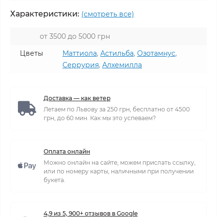
Характеристики:
(смотреть все)
от 3500 до 5000 грн
Цветы
Маттиола
,
Астильба
,
Озотамнус
,
Серрурия
,
Алхемилла
Доставка — как ветер
Летаем по Львову за 250 грн, бесплатно от 4500
грн, до 60 мин. Как мы это успеваем?
Оплата онлайн
Можно онлайн на сайте, можем прислать ссылку,
или по номеру карты, наличными при получении
букета.
4,9 из 5, 900+ отзывов в Google