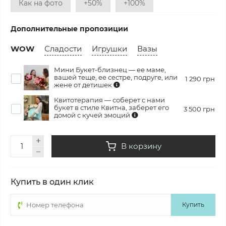
Как на фото
+50%
+100%
Дополнительные пропозиции
WOW
Сладости
Игрушки
Вазы
Мини Букет-близнец — ее маме,
вашей теще, ее сестре, подруге, или
1 290 грн
жене от детишек
Квитотерапия — соберет с нами
букет в стиле Квитна, заберет его
3 500 грн
домой с кучей эмоций
В корзину
Купить в один клик
Купить