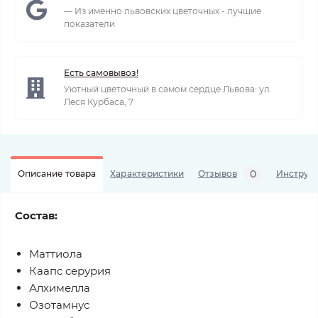
— Из именно львовских цветочных - лучшие
показатели
Есть самовывоз!
Уютный цветочный в самом сердце Львова: ул.
Леся Курбаса, 7
0
Описание товара
Характеристики
Отзывов
Инструкц
Состав:
Маттиола
Каапс серурия
Алхимелла
Озотамнус