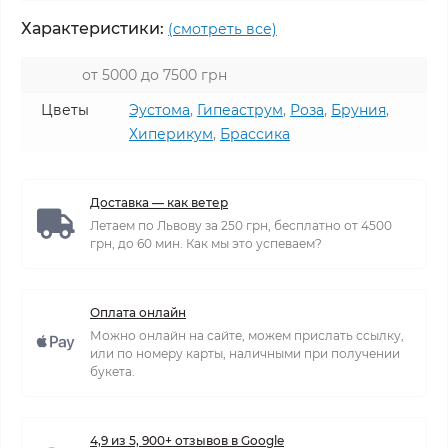
Характеристики:
(смотреть все)
от 5000 до 7500 грн
Цветы
Эустома
,
Гипеаструм
,
Роза
,
Бруния
,
Хиперикум
,
Брассика
Доставка — как ветер
Летаем по Львову за 250 грн, бесплатно от 4500
грн, до 60 мин. Как мы это успеваем?
Оплата онлайн
Можно онлайн на сайте, можем прислать ссылку,
или по номеру карты, наличными при получении
букета.
4,9 из 5, 900+ отзывов в Google