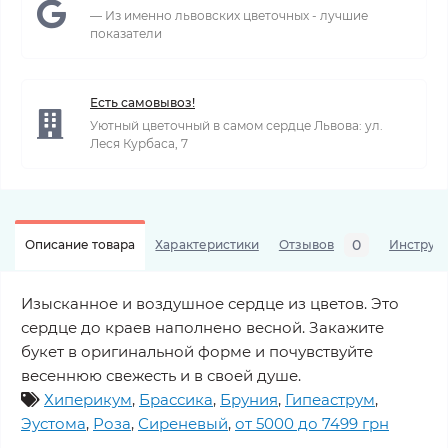
— Из именно львовских цветочных - лучшие
показатели
Есть самовывоз!
Уютный цветочный в самом сердце Львова: ул.
Леся Курбаса, 7
0
Описание товара
Характеристики
Отзывов
Инструкц
Изысканное и воздушное сердце из цветов. Это
сердце до краев наполнено весной. Закажите
букет в оригинальной форме и почувствуйте
весеннюю свежесть и в своей душе.
Хиперикум
,
Брассика
,
Бруния
,
Гипеаструм
,
Эустома
,
Роза
,
Сиреневый
,
от 5000 до 7499 грн