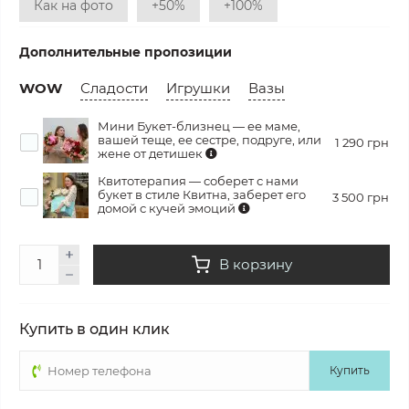
Как на фото
+50%
+100%
Дополнительные пропозиции
WOW
Сладости
Игрушки
Вазы
Мини Букет-близнец — ее маме,
вашей теще, ее сестре, подруге, или
1 290 грн
жене от детишек
Квитотерапия — соберет с нами
букет в стиле Квитна, заберет его
3 500 грн
домой с кучей эмоций
В корзину
Купить в один клик
Купить