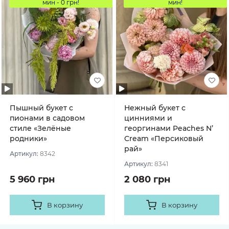
мин - 0 грн!
мин!
Пышный букет с
Нежный букет с
пионами в садовом
цинниями и
стиле «Зелёные
георгинами Peaches N’
родники»
Cream «Персиковый
рай»
Артикул:
8342
Артикул:
8341
5 960 грн
2 080 грн
В корзину
В корзину