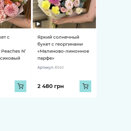
ет с
Яркий солнечный
и
букет с георгинами
 Peaches N’
«Малиново-лимонное
рсиковый
парфе»
Артикул:
8340
2 480 грн