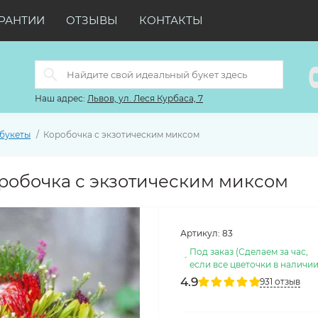
РАНТИИ
ОТЗЫВЫ
КОНТАКТЫ
Наш адрес:
Львов, ул. Леся Курбаса, 7
 букеты
Коробочка с экзотическим миксом
робочка с экзотическим миксом
Артикул:
83
Под заказ (Сделаем за час,
если все цветочки в наличии
4.9
931 отзыв