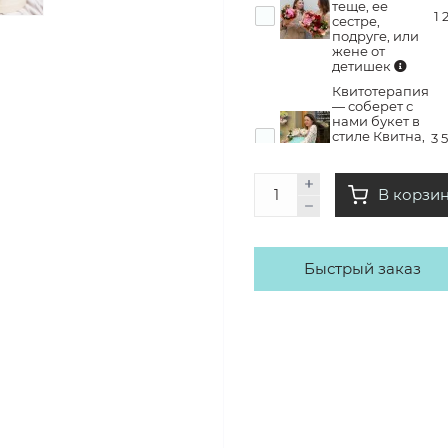
теще, ее
1 
сестре,
подруге, или
жене от
детишек
Квитотерапия
— соберет с
нами букет в
стиле Квитна,
3 
заберет его
домой с кучей
эмоций
В корзи
Быстрый заказ