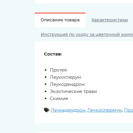
Описание товара
Характеристики
Инструкция по уходу за цветочной ком
Состав:
Протея
Леукосперум
Леукодендрон
Экзотические трави
Скимия
Леукадендрон
,
Леукоспермум
,
Про