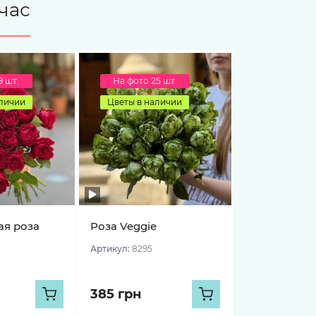
час
9 шт.
На фото 25 шт.
аличии
Цветы в наличии
я роза
Роза Veggie
Артикул:
8295
385 грн