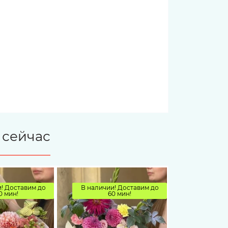
 сейчас
! Доставим до
В наличии! Доставим до
0 мин!
60 мин!