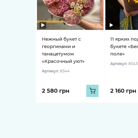
Нежный букет с
11 ярких п
георгинами и
букете «Бе
танацетумом
поле»
«Красочный уют»
Артикул:
8343
Артикул:
8344
2 580 грн
2 160 грн