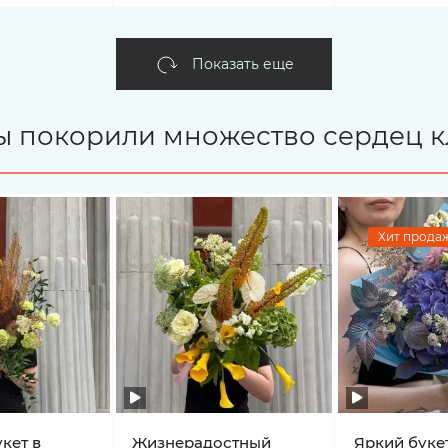
Показать еще
ты покорили множество сердец к
Хит продаж
кет в
Жизнерадостный
Яркий букет