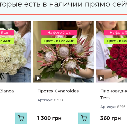
торые есть в наличии прямо сей
49 шт.
На фото 5 шт.
На фото 1
аличии
Цветы в наличии
Цветы в н
Blanca
Протея Cynaroides
Пионовидна
Tess
Артикул:
8308
Артикул:
8296
1 300 грн
360 грн