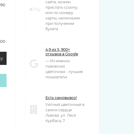
сайте, можем
290 грн
прислать ссылку,
или по номеру
карты, наличными
при получении
букета.
500 грн
4,9 из 5, 900+
отзывов в Google
ну
— Из именно
львовских
цветочных - лучшие
показатели
Есть самовывоз!
Уютный цветочный в
самом сердце
Львова: ул. Леся
Курбаса, 7