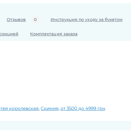
Отзывов
0
Инструкция по уходу за букетом
позицией
Комплектация заказа
тея королевская
,
Скимия
,
от 3500 до 4999 грн