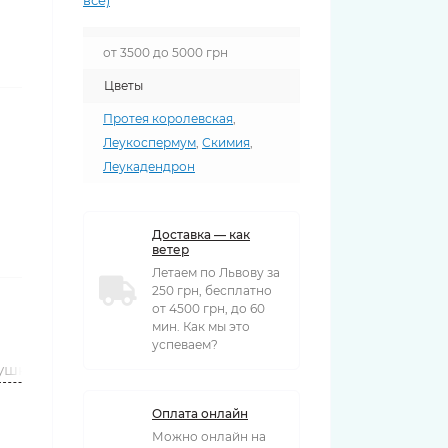
все)
от 3500 до 5000 грн
Цветы
Протея королевская
,
Леукоспермум
,
Скимия
,
Леукадендрон
Доставка — как
ветер
Летаем по Львову за
250 грн, бесплатно
от 4500 грн, до 60
мин. Как мы это
успеваем?
ушки
Вазы
Оплата онлайн
Можно онлайн на