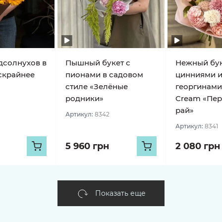
одсолнухов в
Пышный букет с
Нежный бук
скрайнее
пионами в садовом
цинниями 
стиле «Зелёные
георгинами
родники»
Cream «Пе
рай»
Артикул:
8342
Артикул:
8341
5 960 грн
2 080 грн
Показать еще