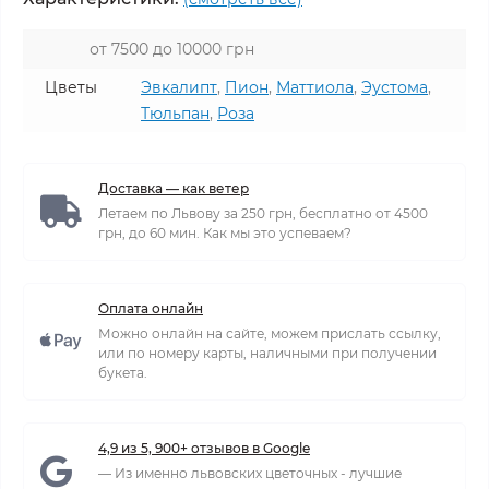
от 7500 до 10000 грн
Цветы
Эвкалипт
,
Пион
,
Маттиола
,
Эустома
,
Тюльпан
,
Роза
Доставка — как ветер
Летаем по Львову за 250 грн, бесплатно от 4500
грн, до 60 мин. Как мы это успеваем?
Оплата онлайн
Можно онлайн на сайте, можем прислать ссылку,
или по номеру карты, наличными при получении
букета.
4,9 из 5, 900+ отзывов в Google
— Из именно львовских цветочных - лучшие