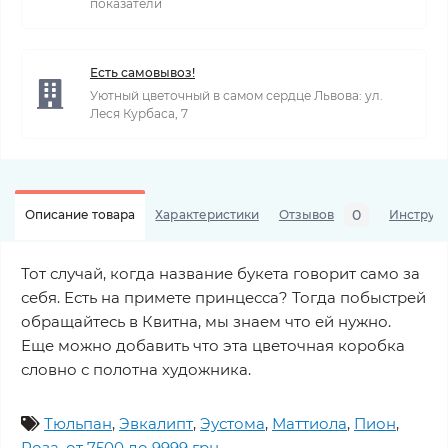
показатели
Есть самовывоз!
Уютный цветочный в самом сердце Львова: ул.
Леся Курбаса, 7
0
Описание товара
Характеристики
Отзывов
Инструкц
Тот случай, когда название букета говорит само за
себя. Есть на примете принцесса? Тогда побыстрей
обращайтесь в Квитна, мы знаем что ей нужно.
Еще можно добавить что эта цветочная коробка
словно с полотна художника.
Тюльпан
,
Эвкалипт
,
Эустома
,
Маттиола
,
Пион
,
Роза
,
от 7500 до 9999 грн