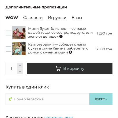
Дополнительные пропозиции
WOW
Сладости
Игрушки
Вазы
Мини Букет-близнец — ее маме,
вашей теще, ее сестре, подруге, или
1 290 грн
жене от детишек
Квитотерапия — соберет с нами
букет в стиле Квитна, заберет его
3 500 грн
домой с кучей эмоций
В корзину
Купить в один клик
Купить
Характеристики:
(смотреть все)