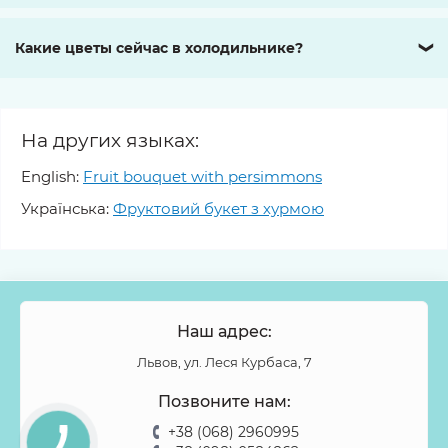
Какие цветы сейчас в холодильнике?
❯
На других языках:
English:
Fruit bouquet with persimmons
Українська:
Фруктовий букет з хурмою
Наш адрес:
Львов, ул. Леся Курбаса, 7
Позвоните нам:
+38 (068) 2960995