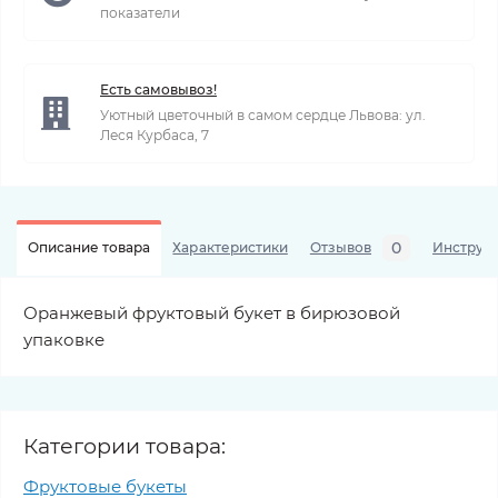
показатели
Есть самовывоз!
Уютный цветочный в самом сердце Львова: ул.
Леся Курбаса, 7
0
Описание товара
Характеристики
Отзывов
Инструкц
Оранжевый фруктовый букет в бирюзовой
упаковке
Категории товара:
Фруктовые букеты