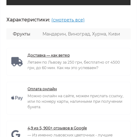
Характеристики:
(смотреть все)
Фрукты
Мандарин, Виноград, Хурма, Киви
Доставка — как ветер
Летаем по Львову за 250 грн, бесплатно от 4500
грн, до 60 мин. Как мы это успеваем?
Оплата онлайн
Можно онлайн на сайте, можем прислать ссылку,
или по номеру карты, наличными при получении
букета.
4,9 из 5, 900+ отзывов в Google
— Из именно львовских цветочных - лучшие