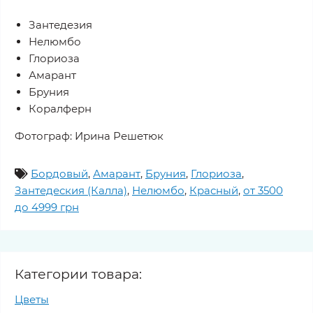
Зантедезия
Нелюмбо
Глориоза
Амарант
Бруния
Коралферн
Фотограф: Ирина Решетюк
Бордовый
,
Амарант
,
Бруния
,
Глориоза
,
Зантедеския (Калла)
,
Нелюмбо
,
Красный
,
от 3500
до 4999 грн
Категории товара:
Цветы