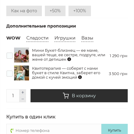
Как на фото
+50%
+100%
Дополнительные пропозиции
WOW
Сладости
Игрушки
Вазы
Мини Букет-близнец — ее маме,
вашей теще, ее сестре, подруге, или
1 290 грн
жене от детишек
Квитотерапия — соберет с нами
букет в стиле Квитна, заберет его
3 500 грн
домой с кучей эмоций
В корзину
Купить в один клик
Купить