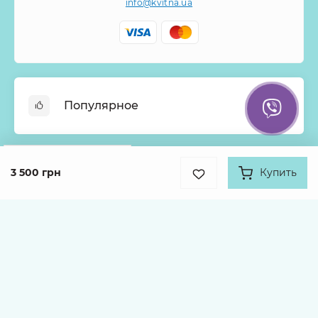
info@kvitna.ua
Популярное
Онлайн-Витрина
Google
Рейтинг
Меню недели
3 500 грн
Купить
Информация
4.9
Хиты продаж
931 отзыв
Букеты из роз
О нас
Корзины с цветами
Оплата
Каталог товаров
Монобукеты
Доставка
Гарантии
Kvitna © 2026
Условия возврата и Политика
конфиденциальности