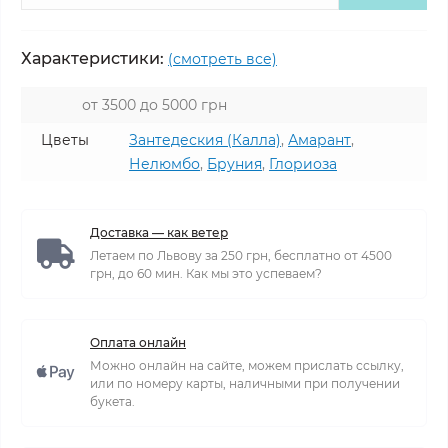
Характеристики:
(смотреть все)
от 3500 до 5000 грн
Цветы
Зантедеския (Калла)
,
Амарант
,
Нелюмбо
,
Бруния
,
Глориоза
Доставка — как ветер
Летаем по Львову за 250 грн, бесплатно от 4500
грн, до 60 мин. Как мы это успеваем?
Оплата онлайн
Можно онлайн на сайте, можем прислать ссылку,
или по номеру карты, наличными при получении
букета.