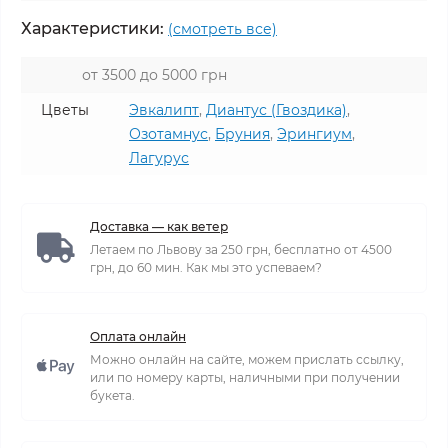
Характеристики:
(смотреть все)
от 3500 до 5000 грн
Цветы
Эвкалипт
,
Диантус (Гвоздика)
,
Озотамнус
,
Бруния
,
Эрингиум
,
Лагурус
Доставка — как ветер
Летаем по Львову за 250 грн, бесплатно от 4500
грн, до 60 мин. Как мы это успеваем?
Оплата онлайн
Можно онлайн на сайте, можем прислать ссылку,
или по номеру карты, наличными при получении
букета.