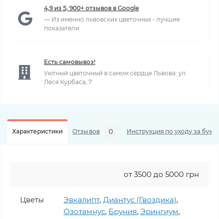
4,9 из 5, 900+ отзывов в Google
— Из именно львовских цветочных - лучшие
показатели
Есть самовывоз!
Уютный цветочный в самом сердце Львова: ул.
Леся Курбаса, 7
0
Характеристики
Отзывов
Инструкция по уходу за буке
от 3500 до 5000 грн
Цветы
Эвкалипт
,
Диантус (Гвоздика)
,
Озотамнус
,
Бруния
,
Эрингиум
,