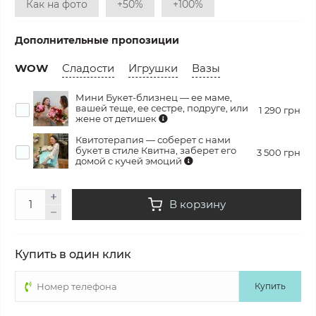
Как на фото
+50%
+100%
Дополнительные пропозиции
WOW
Сладости
Игрушки
Вазы
Мини Букет-близнец — ее маме,
вашей теще, ее сестре, подруге, или
1 290 грн
жене от детишек
Квитотерапия — соберет с нами
букет в стиле Квитна, заберет его
3 500 грн
домой с кучей эмоций
В корзину
Купить в один клик
Купить