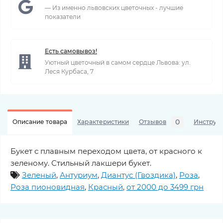
— Из именно львовских цветочных - лучшие
показатели
Есть самовывоз!
Уютный цветочный в самом сердце Львова: ул.
Леся Курбаса, 7
0
Описание товара
Характеристики
Отзывов
Инструкц
Букет с плавным переходом цвета, от красного к
зеленому. Стильный лакшери букет.
Зеленый
,
Антуриум
,
Диантус (Гвоздика)
,
Роза
,
Роза пионовидная
,
Красный
,
от 2000 до 3499 грн