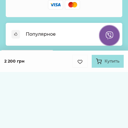
Популярное
Онлайн-Витрина
Google
Рейтинг
Меню недели
2 200 грн
Купить
Информация
4.9
Хиты продаж
931 отзыв
Букеты из роз
О нас
Корзины с цветами
Оплата
Каталог товаров
Монобукеты
Доставка
Гарантии
Kvitna © 2026
Условия возврата и Политика
конфиденциальности
Публичный договор