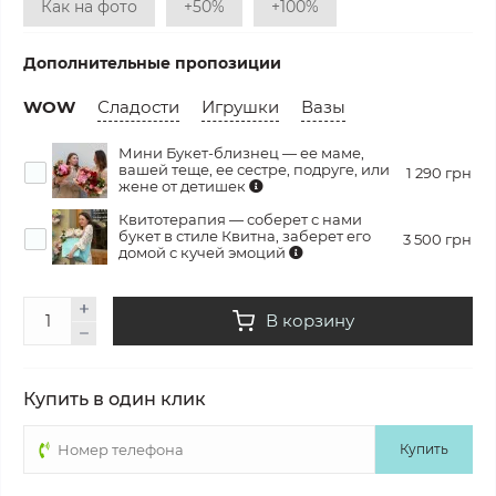
Как на фото
+50%
+100%
Дополнительные пропозиции
WOW
Сладости
Игрушки
Вазы
Мини Букет-близнец — ее маме,
вашей теще, ее сестре, подруге, или
1 290 грн
жене от детишек
Квитотерапия — соберет с нами
букет в стиле Квитна, заберет его
3 500 грн
домой с кучей эмоций
В корзину
Купить в один клик
Купить