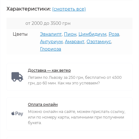
Характеристики:
(смотреть все)
от 2000 до 3500 грн
Цветы
Эвкалипт
,
Пион
,
Цимбидиум
,
Роза
,
Антуриум
,
Амарант
,
Озотамнус
,
Глориоза
Доставка — как ветер
Летаем по Львову за 250 грн, бесплатно от 4500
грн, до 60 мин. Как мы это успеваем?
Оплата онлайн
Можно онлайн на сайте, можем прислать ссылку,
или по номеру карты, наличными при получении
букета.