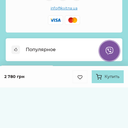
info@kvitna.ua
Популярное
Онлайн-Витрина
Google
Рейтинг
Меню недели
2 780 грн
Купить
Информация
4.9
Хиты продаж
931 отзыв
Букеты из роз
О нас
Корзины с цветами
Оплата
Каталог товаров
Монобукеты
Доставка
Гарантии
Kvitna © 2026
Условия возврата и Политика