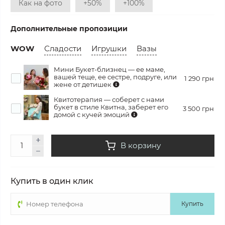
Как на фото
+50%
+100%
Дополнительные пропозиции
WOW
Сладости
Игрушки
Вазы
Мини Букет-близнец — ее маме,
вашей теще, ее сестре, подруге, или
1 290 грн
жене от детишек
Квитотерапия — соберет с нами
букет в стиле Квитна, заберет его
3 500 грн
домой с кучей эмоций
В корзину
Купить в один клик
Купить