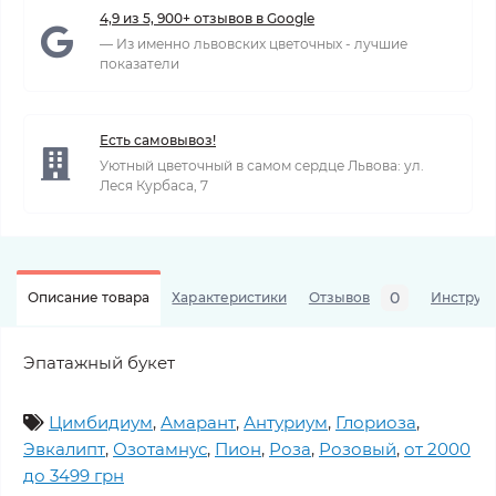
4,9 из 5, 900+ отзывов в Google
— Из именно львовских цветочных - лучшие
показатели
Есть самовывоз!
Уютный цветочный в самом сердце Львова: ул.
Леся Курбаса, 7
0
Описание товара
Характеристики
Отзывов
Инструкц
Эпатажный букет
Цимбидиум
,
Амарант
,
Антуриум
,
Глориоза
,
Эвкалипт
,
Озотамнус
,
Пион
,
Роза
,
Розовый
,
от 2000
до 3499 грн