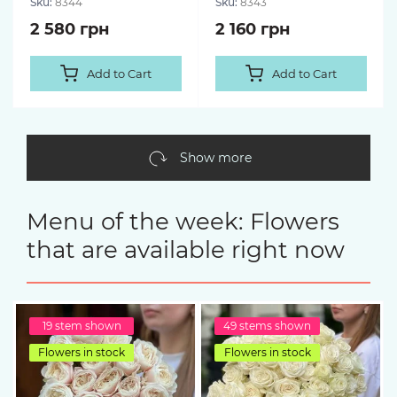
Sku:
8344
Sku:
8343
2 580 грн
2 160 грн
Add to Cart
Add to Cart
Show more
Menu of the week: Flowers
that are available right now
19 stem shown
49 stems shown
Flowers in stock
Flowers in stock