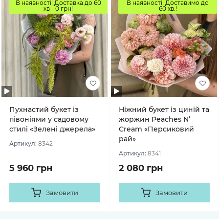
В наявності! Доставка до 60
В наявності! Доставимо до
хв - 0 грн!
60 хв.!
Пухнастий букет із
Ніжний букет із циній та
півоніями у садовому
жоржин Peaches N’
стилі «Зелені джерела»
Cream «Персиковий
рай»
Артикул:
8342
Артикул:
8341
5 960 грн
2 080 грн
Замовити
Замовити