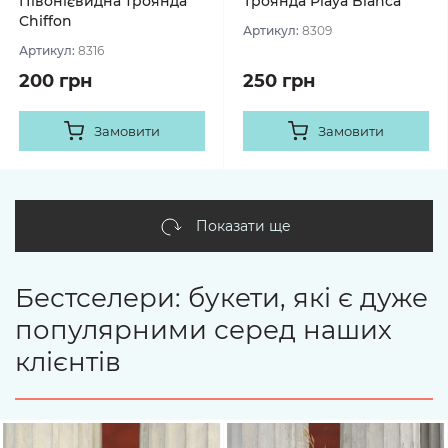
Півонієвидна троянда
Троянда Playa Blanca
Chiffon
Артикул:
8309
Артикул:
8316
200 грн
250 грн
Замовити
Замовити
Показати ще
Бестселери: букети, які є дуже
популярними серед наших
клієнтів