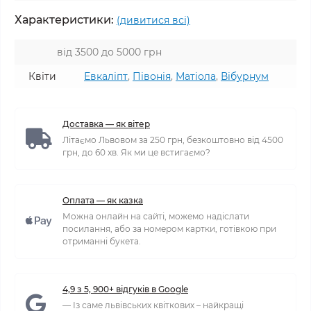
Характеристики:
(дивитися всі)
від 3500 до 5000 грн
Квіти
Евкаліпт
,
Півонія
,
Матіола
,
Вібурнум
Доставка — як вітер
Літаємо Львовом за 250 грн, безкоштовно від 4500
грн, до 60 хв. Як ми це встигаємо?
Оплата — як казка
Можна онлайн на сайті, можемо надіслати
посилання, або за номером картки, готівкою при
отриманні букета.
4,9 з 5, 900+ відгуків в Google
— Із саме львівських квіткових – найкращі