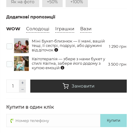
Як на фото
+50%
+100%
Додаткові пропозиції
WOW
Солодощі
Іграшки
Вази
Міні Букет-близнюк — її мамі, вашій
тещі, її сестрі, подрузі, або дружині
1 290 грн
від діточок
Квітотерапія — збере з нами букет у
стилі Квітна, забере його додому з
3 500 грн
купою емоцій
Замовити
Купити в один клік
Купити