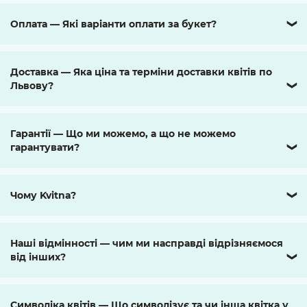
Оплата — Які варіанти оплати за букет?
❯
Доставка — Яка ціна та терміни доставки квітів по
Львову?
❯
Гарантії — Що ми можемо, а що не можемо
гарантувати?
❯
Чому Kvitna?
❯
Наші відмінності — чим ми насправді відрізняємося
від інших?
❯
Символіка квітів — Що символізує та чи інша квітка у