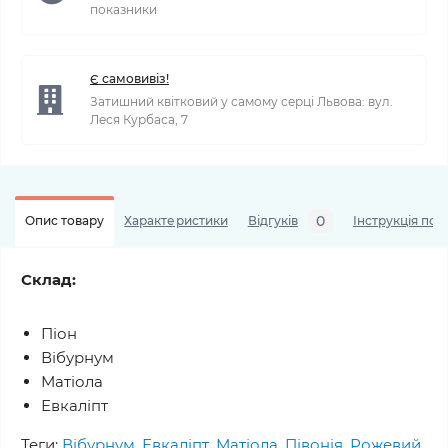
показники
Є самовивіз!
Затишний квітковий у самому серці Львова: вул.
Леся Курбаса, 7
0
Опис товару
Характеристики
Відгуків
Інструкція по 
Склад:
Піон
Вібурнум
Матіола
Евкаліпт
Теги:
Вібурнум
,
Евкаліпт
,
Матіола
,
Півонія
,
Рожевий
,