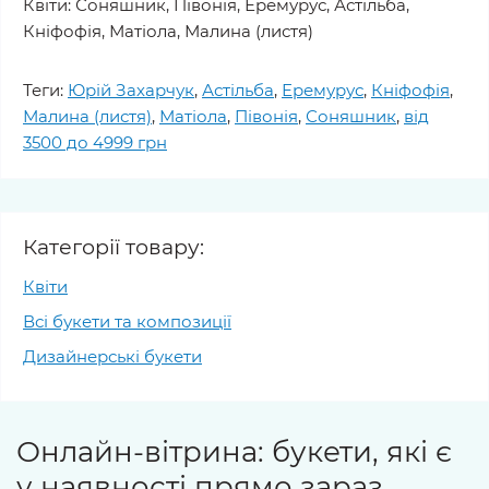
Квіти: Соняшник, Півонія, Еремурус, Астільба,
Кніфофія, Матіола, Малина (листя)
Теги:
Юрій Захарчук
,
Астільба
,
Еремурус
,
Кніфофія
,
Малина (листя)
,
Матіола
,
Півонія
,
Соняшник
,
від
3500 до 4999 грн
Категорії товару:
Квіти
Всі букети та композиції
Дизайнерські букети
Онлайн-вітрина: букети, які є
у наявності прямо зараз