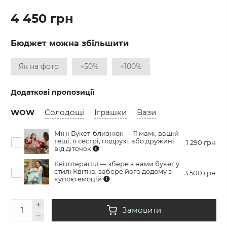
4 450 грн
Бюджет можна збільшити
Як на фото
+50%
+100%
Додаткові пропозиції
WOW
Солодощі
Іграшки
Вази
Міні Букет-близнюк — її мамі, вашій
тещі, її сестрі, подрузі, або дружині
1 290 грн
від діточок
Квітотерапія — збере з нами букет у
стилі Квітна, забере його додому з
3 500 грн
купою емоцій
Замовити