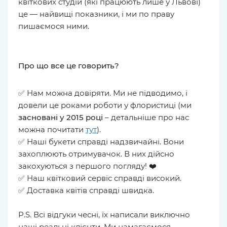
квіткових студій (які працюють лише у Львові)
це — найвищі показники, і ми по праву
пишаємося ними.
Про що все це говорить?
✅ Нам можна довіряти. Ми не підводимо, і
довели це роками роботи у флористиці (ми
засновані у 2015 році
– детальніше про нас
можна почитати
тут
).
✅ Наші букети справді надзвичайні. Вони
захоплюють отримувачок. В них дійсно
закохуються з першого погляду! ❤️
✅ Наш квітковий сервіс справді високий.
✅ Доставка квітів справді швидка.
P.S. Всі відгуки чесні, їх написали виключно
наші реальні клієнти. Ми намагаємося