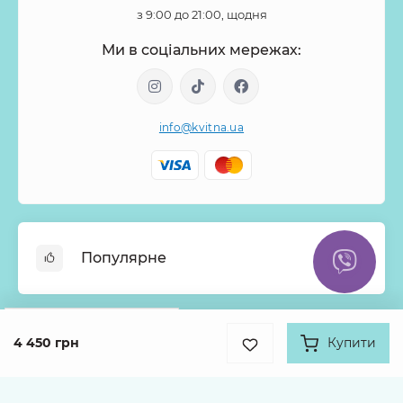
з 9:00 до 21:00, щодня
Ми в соціальних мережах:
info@kvitna.ua
Популярне
Онлайн-Вітрина
Google
Рейтинг
Меню тижня
4 450 грн
Купити
Інформація
4.9
Хіти продажів
931 відгук про нас
Букети з троянд
Про нас