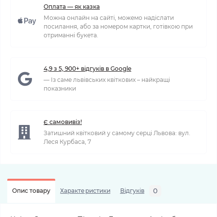
Оплата — як казка
Можна онлайн на сайті, можемо надіслати
посилання, або за номером картки, готівкою при
отриманні букета.
4,9 з 5, 900+ відгуків в Google
— Із саме львівських квіткових – найкращі
показники
Є самовивіз!
Затишний квітковий у самому серці Львова: вул.
Леся Курбаса, 7
0
Опис товару
Характеристики
Відгуків