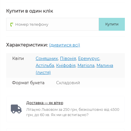
Купити в один клік
Купити
Характеристики:
(дивитися всі)
Квіти
Соняшник
,
Півонія
,
Еремурус
,
Астільба
,
Кніфофія
,
Матіола
,
Малина
(листя)
Формат букета
Складовий
Доставка — як вітер
Літаємо Львовом за 250 грн, безкоштовно від 4500
грн, до 60 хв. Як ми це встигаємо?