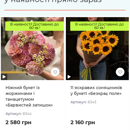
В наявності! Доставимо до
В наявності! Доставимо до
60 хв.!
60 хв.!
Ніжний букет із
11 яскравих соняшників
жоржинами і
у букеті «Безкрає поле»
танацетумом
Артикул:
8343
«Барвистий затишок»
Артикул:
8344
2 580 грн
2 160 грн