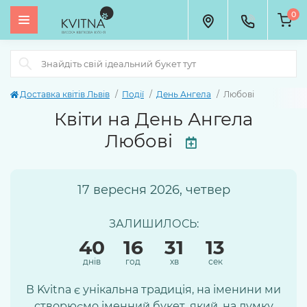
0
Доставка квітів Львів
Події
День Ангела
Любові
Квіти на День Ангела
Любові
17 вересня 2026, четвер
ЗАЛИШИЛОСЬ:
40
16
31
12
днів
год
хв
сек
В Kvitna є унікальна традиція, на іменини ми
створюємо іменний букет, який, на думку