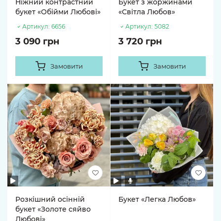
Ніжний контрастний
Букет з жоржинами
букет «Обійми Любові»
«Світла Любов»
Артикул:
6656
Артикул:
5082
3 090 грн
3 720 грн
Замовити
Замовити
Розкішний осінній
Букет «Легка Любов»
букет «Золоте сяйво
Любові»