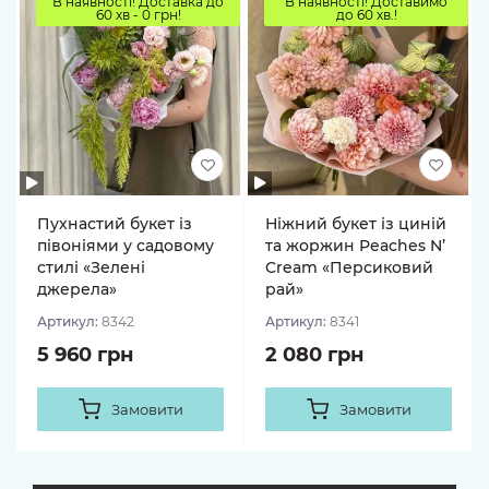
В наявності! Доставка до
В наявності! Доставимо
60 хв - 0 грн!
до 60 хв.!
Пухнастий букет із
Ніжний букет із циній
півоніями у садовому
та жоржин Peaches N’
стилі «Зелені
Cream «Персиковий
джерела»
рай»
Артикул:
8342
Артикул:
8341
5 960 грн
2 080 грн
Замовити
Замовити