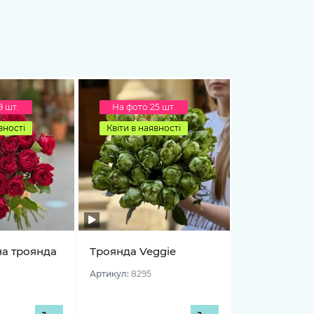
9 шт.
На фото 25 шт.
вності
Квіти в наявності
на троянда
Троянда Veggie
Артикул:
8295