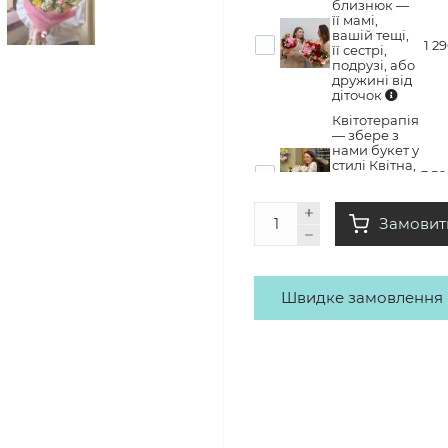
близнюк —
її мамі,
вашій тещі,
1 2
її сестрі,
подрузі, або
дружині від
діточок
Квітотерапія
— збере з
нами букет у
стилі Квітна,
3 5
забере його
додому з
купою
Замовит
емоцій
Швидке замовлення