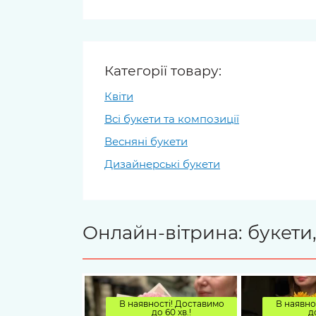
Категорії товару:
Квіти
Всі букети та композиції
Весняні букети
Дизайнерські букети
Онлайн-вітрина: букети,
В наявності! Доставимо
В наявно
до 60 хв.!
д