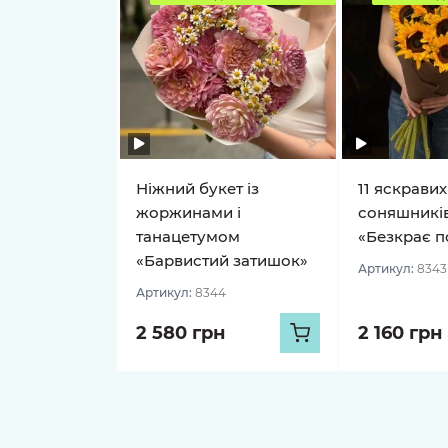
Ніжний букет із
11 яскравих
жоржинами і
соняшників
танацетумом
«Безкрає п
«Барвистий затишок»
Артикул:
8343
Артикул:
8344
2 580 грн
2 160 грн