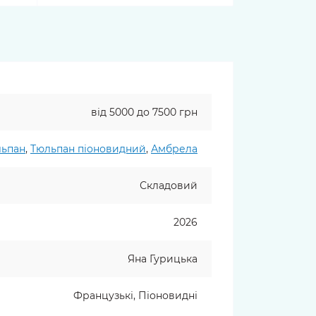
від 5000 до 7500 грн
ьпан
,
Тюльпан піоновидний
,
Амбрела
Складовий
2026
Яна Гурицька
Французькі, Піоновидні