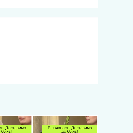
ті! Доставимо
В наявності! Доставимо
 60 хв.!
до 60 хв.!