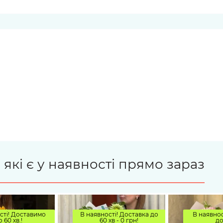
 які є у наявності прямо зараз
сті! Доставимо
В наявності! Доставка до
В наявнос
о 60 хв.!
60 хв - 0 грн!
до