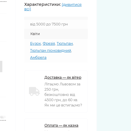
Характеристики:
(дивитися
всі)
від 5000 до 7500 грн
Квіти
Бузок
,
Фрезія
,
Тюльпан
,
Тюльпан піоновидний
,
Амбрела
Доставка — як вітер
Літаємо Львовом за
250 грн,
безкоштовно від
4500 грн, до 60 хв.
Як ми це встигаємо?
ашки
Вази
Оплата — як казка