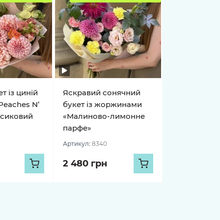
т із циній
Яскравий сонячний
Peaches N’
букет із жоржинами
рсиковий
«Малиново-лимонне
парфе»
Артикул:
8340
2 480 грн