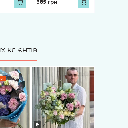
385 грн
х клієнтів
в!