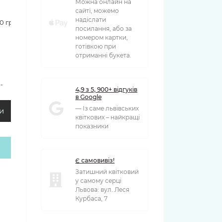
Можна онлайн на
сайті, можемо
надіслати
90 грн
посилання, або за
номером картки,
готівкою при
отриманні букета.
00 грн
4,9 з 5, 900+ відгуків
в Google
— Із саме львівських
и
квіткових – найкращі
показники
Є самовивіз!
Затишний квітковий
у самому серці
Львова: вул. Леся
Курбаса, 7