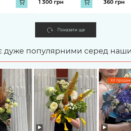
1 300 грн
360 грн
Показати ще
і є дуже популярними серед наши
Хіт продажі