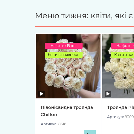
Меню тижня: квіти, які 
На фото 19 шт.
На фото 
Квіти в наявності
Квіти в на
Півонієвидна троянда
Троянда Pl
Chiffon
Артикул:
8309
Артикул:
8316