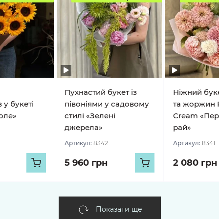
Пухнастий букет із
Ніжний буке
 у букеті
півоніями у садовому
та жоржин 
оле»
стилі «Зелені
Cream «Пе
джерела»
рай»
Артикул:
8342
Артикул:
8341
5 960 грн
2 080 грн
Показати ще