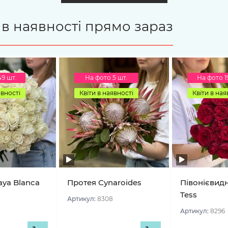
є в наявності прямо зараз
49 шт.
На фото 5 шт.
На фото 1
явності
Квіти в наявності
Квіти в ная
aya Blanca
Протея Cynaroides
Півонієвид
Tess
Артикул:
8308
Артикул:
8296