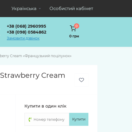
Українська
Особистий кабінет
+38 (068) 2960995
0
+38 (098) 0584862
0 грн
Замовити дзвінок
berry Cream «Французький поцілунок»
Strawberry Cream
Купити в один клік
Купити
о