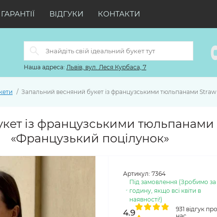
ГАРАНТІЇ
ВІДГУКИ
КОНТАКТИ
Наша адреса:
Львів, вул. Леся Курбаса, 7
кети
Запальний весняний букет із французськими тюльпанами Straw
кет із французськими тюльпанами 
«Французький поцілунок»
Артикул:
7364
Під замовлення (Зробимо за
годину, якщо всі квіти в
наявності!)
931 відгук пр
4.9
нас