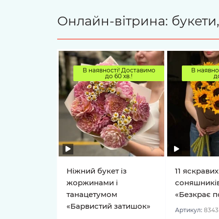
Онлайн-вітрина: букети,
В наявності! Доставимо
В наявно
до 60 хв.!
д
Ніжний букет із
11 яскравих
жоржинами і
соняшників
танацетумом
«Безкрає п
«Барвистий затишок»
Артикул:
8343