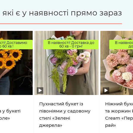
 які є у наявності прямо зараз
сті! Доставимо
В наявності! Доставка до
В наявнос
о 60 хв.!
60 хв - 0 грн!
до
Пухнастий букет із
Ніжний буке
 у букеті
півоніями у садовому
та жоржин 
оле»
стилі «Зелені
Cream «Пе
джерела»
рай»