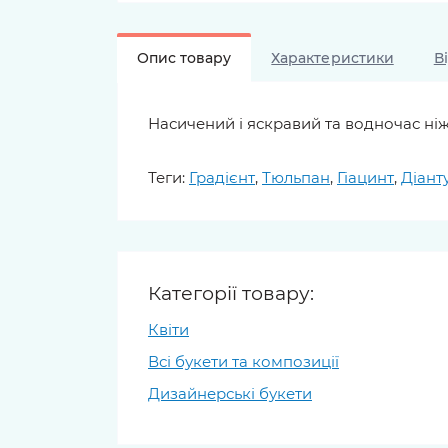
Опис товару
Характеристики
В
Насичений і яскравий та водночас ні
Теги:
Градієнт
,
Тюльпан
,
Гіацинт
,
Діант
Категорії товару:
Квіти
Всі букети та композиції
Дизайнерські букети