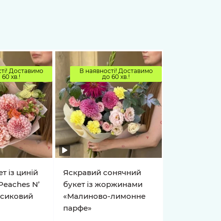
ті! Доставимо
В наявності! Доставимо
 60 хв.!
до 60 хв.!
т із циній
Яскравий сонячний
Peaches N’
букет із жоржинами
рсиковий
«Малиново-лимонне
парфе»