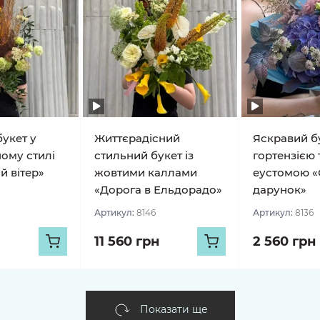
укет у
Життєрадісний
Яскравий бу
ому стилі
стильний букет із
гортензією 
й вітер»
жовтими каллами
еустомою «
«Дорога в Ельдорадо»
дарунок»
Артикул:
8146
Артикул:
8136
11 560 грн
2 560 грн
Показати ще