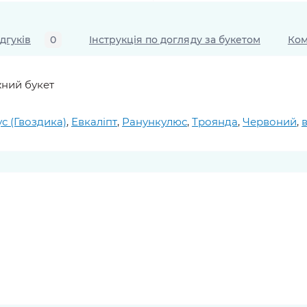
ідгуків
0
Інструкція по догляду за букетом
Ком
жний букет
ус (Гвоздика)
,
Евкаліпт
,
Ранункулюс
,
Троянда
,
Червоний
,
в