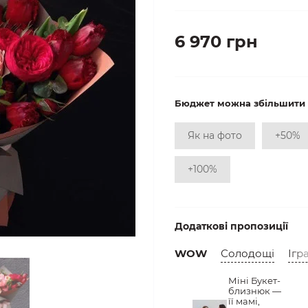
6 970 грн
Бюджет можна збільшити
Як на фото
+50%
+100%
Додаткові пропозиції
WOW
Солодощі
Ігр
Міні Букет-
близнюк —
її мамі,