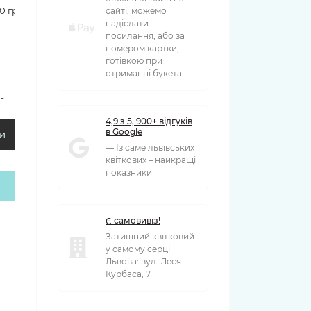
90 грн
сайті, можемо
надіслати
посилання, або за
номером картки,
готівкою при
отриманні букета.
00 грн
4,9 з 5, 900+ відгуків
в Google
и
— Із саме львівських
квіткових – найкращі
показники
Є самовивіз!
Затишний квітковий
у самому серці
Львова: вул. Леся
Курбаса, 7