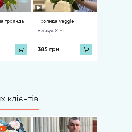
на троянда
Троянда Veggie
Артикул:
8295
385 грн
х клієнтів
в!