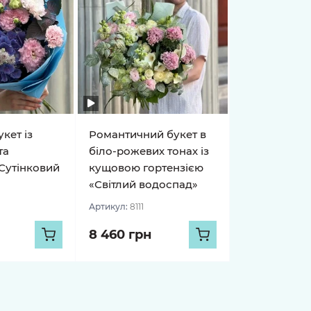
кет із
Романтичний букет в
та
біло-рожевих тонах із
Сутінковий
кущовою гортензією
«Світлий водоспад»
Артикул:
8111
8 460 грн