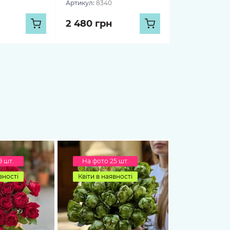
Артикул:
8340
2 480 грн
9 шт.
На фото 25 шт.
вності
Квіти в наявності