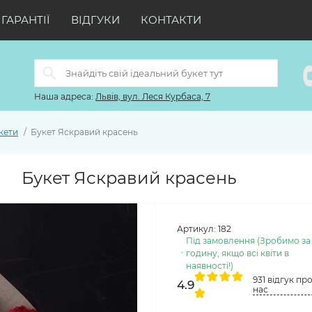
ГАРАНТІЇ
ВІДГУКИ
КОНТАКТИ
Наша адреса:
Львів, вул. Леся Курбаса, 7
кети
Букет Яскравий красень
Букет Яскравий красень
Артикул:
182
Під замовлення (Зробимо за
годину, якщо всі квіти в
наявності!)
931 відгук пр
4.9
нас