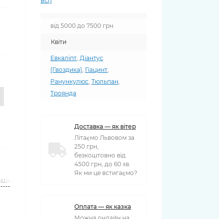
всі)
від 5000 до 7500 грн
Квіти
Евкаліпт
,
Діантус
(Гвоздика)
,
Гіацинт
,
Ранункулюс
,
Тюльпан
,
Троянда
Доставка — як вітер
Літаємо Львовом за
250 грн,
безкоштовно від
4500 грн, до 60 хв.
Як ми це встигаємо?
ашки
Вази
Оплата — як казка
Можна онлайн на