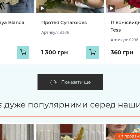
aya Blanca
Протея Cynaroides
Півонієвид
Tess
Артикул:
8308
Артикул:
8296
1 300 грн
360 грн
Показати ще
і є дуже популярними серед наши
Хіт продажі