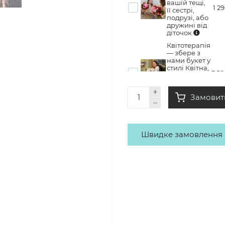
вашій тещі,
1 2
її сестрі,
подрузі, або
дружині від
діточок
Квітотерапія
— збере з
нами букет у
стилі Квітна,
3 5
забере його
додому з
купою
Замовит
емоцій
Швидке замовлення