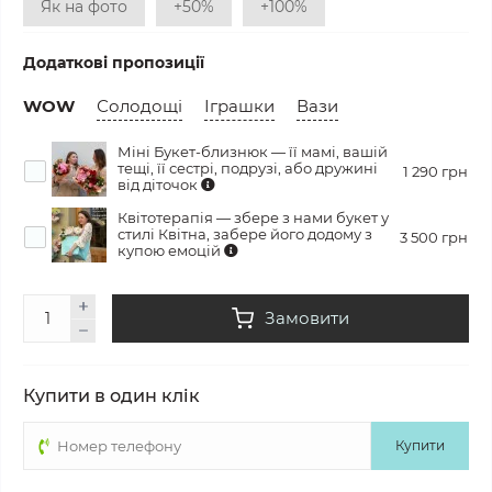
Як на фото
+50%
+100%
Додаткові пропозиції
WOW
Солодощі
Іграшки
Вази
Міні Букет-близнюк — її мамі, вашій
тещі, її сестрі, подрузі, або дружині
1 290 грн
від діточок
Квітотерапія — збере з нами букет у
стилі Квітна, забере його додому з
3 500 грн
купою емоцій
Замовити
Купити в один клік
Купити