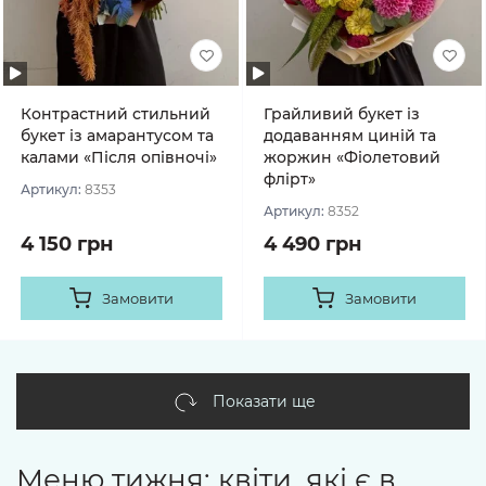
Контрастний стильний
Грайливий букет із
букет із амарантусом та
додаванням циній та
калами «Після опівночі»
жоржин «Фіолетовий
флірт»
Артикул:
8353
Артикул:
8352
4 150 грн
4 490 грн
Замовити
Замовити
Показати ще
Меню тижня: квіти, які є в