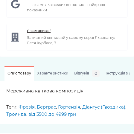
— Із саме львівських квіткових – найкращі
показники
Є самовивіз!
Затишний квітковий у самому серці Львова: вул.
Леся Курбаса, 7
0
Опис товару
Характеристики
Відгуків
Інструкція з д
Мереживна квіткова композиція
Теги:
Фрезія
,
Берграс
,
Гортензія
,
Діантус (Гвоздика)
,
Троянда
,
від 3500 до 4999 грн