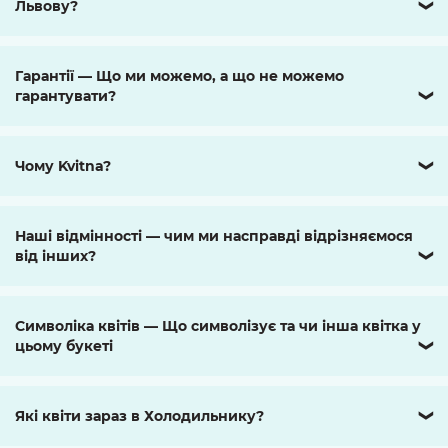
Львову?
❯
Гарантії — Що ми можемо, а що не можемо
гарантувати?
❯
Чому Kvitna?
❯
Наші відмінності — чим ми насправді відрізняємося
від інших?
❯
Символіка квітів — Що символізує та чи інша квітка у
цьому букеті
❯
Які квіти зараз в Холодильнику?
❯