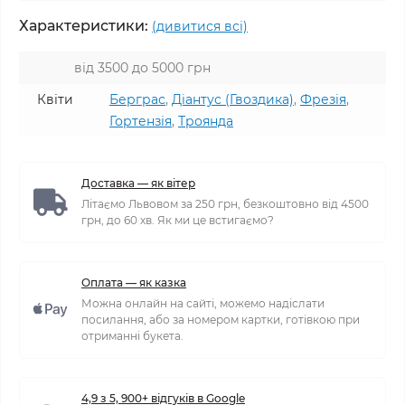
Характеристики:
(дивитися всі)
від 3500 до 5000 грн
Квіти
Берграс
,
Діантус (Гвоздика)
,
Фрезія
,
Гортензія
,
Троянда
Доставка — як вітер
Літаємо Львовом за 250 грн, безкоштовно від 4500
грн, до 60 хв. Як ми це встигаємо?
Оплата — як казка
Можна онлайн на сайті, можемо надіслати
посилання, або за номером картки, готівкою при
отриманні букета.
4,9 з 5, 900+ відгуків в Google