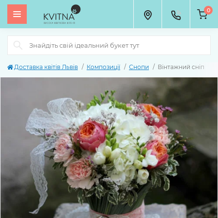
0
Доставка квітів Львів
Композиції
Снопи
Вінтажний сніп