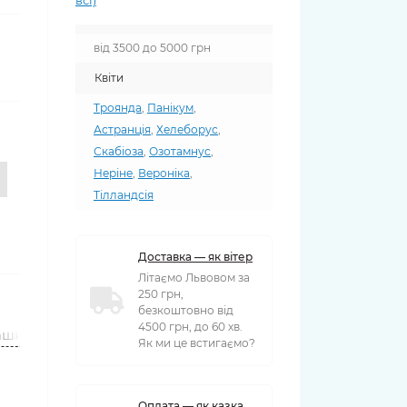
всі)
від 3500 до 5000 грн
Квіти
Троянда
,
Панікум
,
Астранція
,
Хелеборус
,
Скабіоза
,
Озотамнус
,
Неріне
,
Вероніка
,
Тілландсія
Доставка — як вітер
Літаємо Львовом за
250 грн,
безкоштовно від
4500 грн, до 60 хв.
ашки
Вази
Як ми це встигаємо?
Оплата — як казка