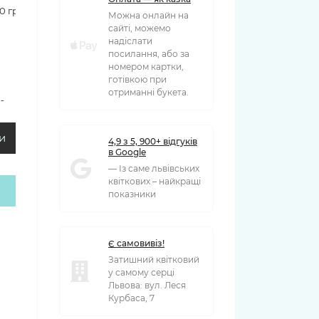
90 грн
Можна онлайн на
сайті, можемо
надіслати
посилання, або за
номером картки,
готівкою при
отриманні букета.
00 грн
и
4,9 з 5, 900+ відгуків
в Google
— Із саме львівських
квіткових – найкращі
показники
Є самовивіз!
Затишний квітковий
у самому серці
Львова: вул. Леся
Курбаса, 7