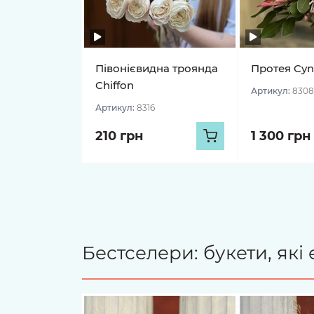
Півонієвидна троянда
Протея Cyn
Chiffon
Артикул:
8308
Артикул:
8316
210 грн
1 300 грн
Бестселери: букети, як