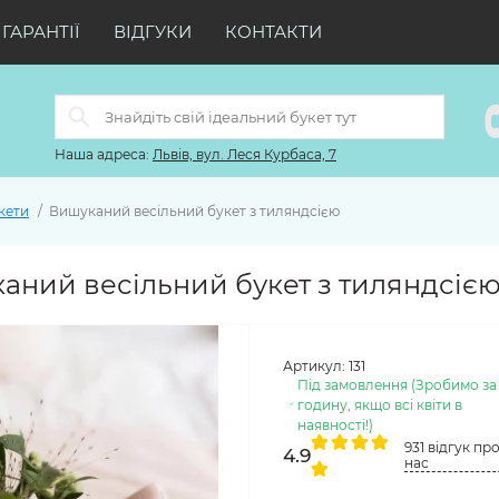
ГАРАНТІЇ
ВІДГУКИ
КОНТАКТИ
Наша адреса:
Львів, вул. Леся Курбаса, 7
кети
Вишуканий весільний букет з тиляндсією
аний весільний букет з тиляндсіє
Артикул:
131
Під замовлення (Зробимо за
годину, якщо всі квіти в
наявності!)
931 відгук пр
4.9
нас