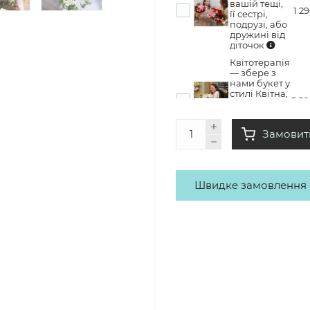
вашій тещі,
1 2
її сестрі,
подрузі, або
дружині від
діточок
Квітотерапія
— збере з
нами букет у
стилі Квітна,
3 5
забере його
додому з
купою
Замовит
емоцій
Швидке замовлення