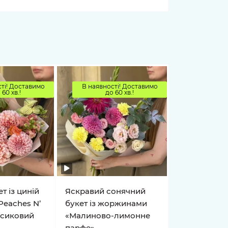
ті! Доставимо
В наявності! Доставимо
 60 хв.!
до 60 хв.!
т із циній
Яскравий сонячний
Peaches N’
букет із жоржинами
рсиковий
«Малиново-лимонне
парфе»