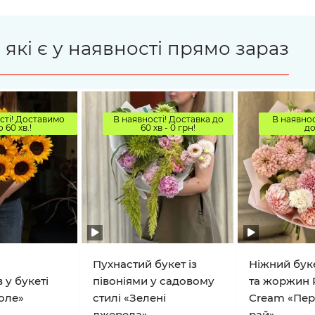
 які є у наявності прямо зараз
сті! Доставимо
В наявності! Доставка до
В наявнос
о 60 хв.!
60 хв - 0 грн!
до
Пухнастий букет із
Ніжний буке
 у букеті
півоніями у садовому
та жоржин 
оле»
стилі «Зелені
Cream «Пе
джерела»
рай»