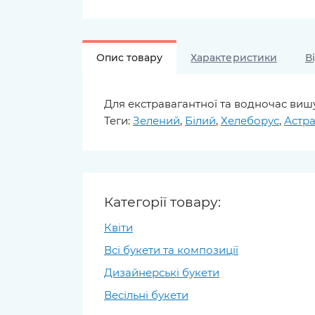
Опис товару
Характеристики
В
Для екстравагантної та водночас виш
Теги:
Зелений
,
Білий
,
Хелеборус
,
Астра
Категорії товару:
Квіти
Всі букети та композиції
Дизайнерські букети
Весільні букети