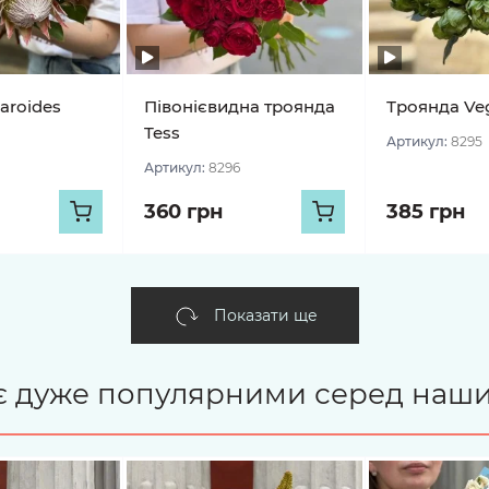
aroides
Півонієвидна троянда
Троянда Ve
Tess
Артикул:
8295
Артикул:
8296
360 грн
385 грн
Показати ще
і є дуже популярними серед наши