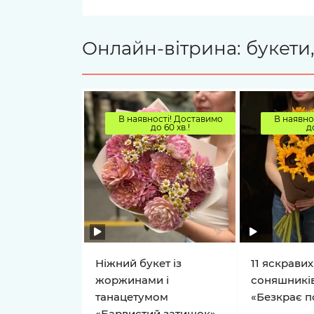
Онлайн-вітрина: букети,
В наявності! Доставимо
В наявно
до 60 хв.!
д
Ніжний букет із
11 яскравих
жоржинами і
соняшників
танацетумом
«Безкрає п
«Барвистий затишок»