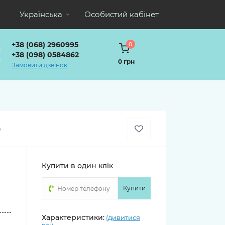
Українська
Особистий кабінет
+38 (068) 2960995
0
+38 (098) 0584862
0 грн
Замовити дзвінок
ю
Купити в один клік
Купити
о
Характеристики:
(дивитися