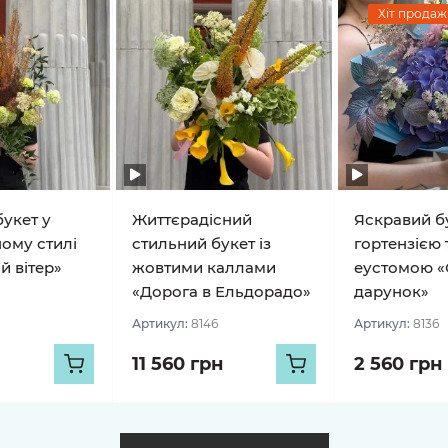
Хіт продажі
укет у
Життєрадісний
Яскравий бу
ому стилі
стильний букет із
гортензією 
й вітер»
жовтими каллами
еустомою «
«Дорога в Ельдорадо»
дарунок»
Артикул:
8146
Артикул:
8136
11 560 грн
2 560 грн