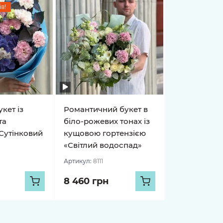
в!
кет із
Романтичний букет в
та
біло-рожевих тонах із
Сутінковий
кущовою гортензією
«Світлий водоспад»
Артикул:
8111
8 460 грн