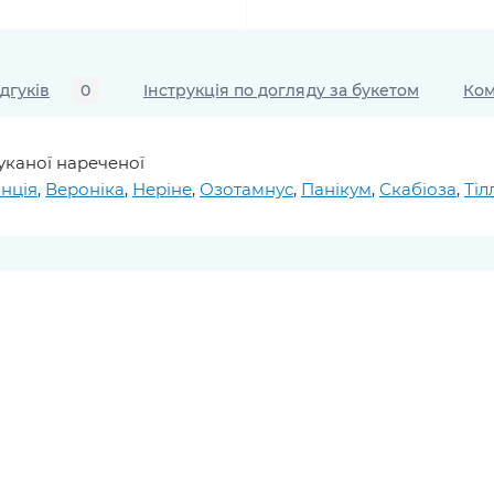
ідгуків
0
Інструкція по догляду за букетом
Ком
уканої нареченої
нція
,
Вероніка
,
Неріне
,
Озотамнус
,
Панікум
,
Скабіоза
,
Тіл