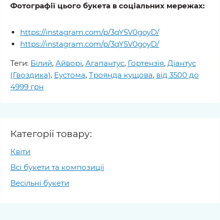
Фотографії цього букета в соціальних мережах:
https://instagram.com/p/3qY5V0goyD/
https://instagram.com/p/3qY5V0goyD/
Теги:
Білий
,
Айворі
,
Агапантус
,
Гортензія
,
Діантус
(Гвоздика)
,
Еустома
,
Троянда кущова
,
від 3500 до
4999 грн
Категорії товару:
Квіти
Всі букети та композиції
Весільні букети