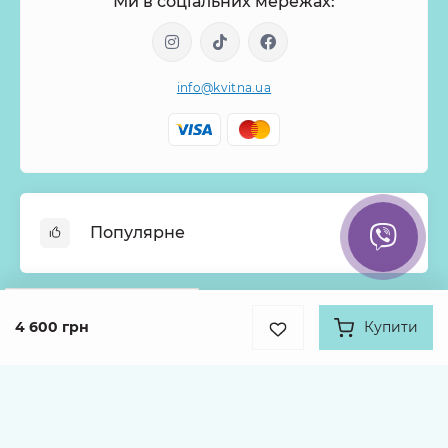
Ми в соціальних мережах:
info@kvitna.ua
Популярне
Онлайн-Вітрина
Google
Рейтинг
Меню тижня
4 600 грн
Купити
Інформація
4.9
Хіти продажів
931 відгук про нас
Букети з троянд
Про нас
Кошики з квітів
Оплата
Каталог товарів
Монобукети
Доставка