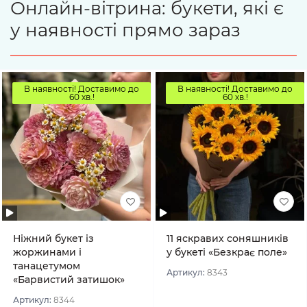
Онлайн-вітрина: букети, які є
у наявності прямо зараз
В наявності! Доставимо до
В наявності! Доставимо до
60 хв.!
60 хв.!
Ніжний букет із
11 яскравих соняшників
жоржинами і
у букеті «Безкрає поле»
танацетумом
Артикул:
8343
«Барвистий затишок»
Артикул:
8344