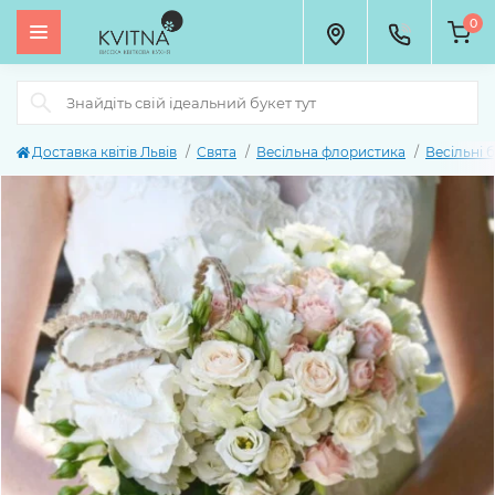
0
Доставка квітів Львів
Свята
Весільна флористика
Весільні 