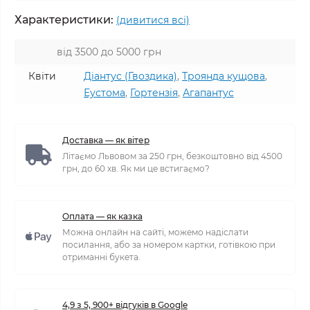
Характеристики:
(дивитися всі)
від 3500 до 5000 грн
Квіти
Діантус (Гвоздика)
,
Троянда кущова
,
Еустома
,
Гортензія
,
Агапантус
Доставка — як вітер
Літаємо Львовом за 250 грн, безкоштовно від 4500
грн, до 60 хв. Як ми це встигаємо?
Оплата — як казка
Можна онлайн на сайті, можемо надіслати
посилання, або за номером картки, готівкою при
отриманні букета.
4,9 з 5, 900+ відгуків в Google