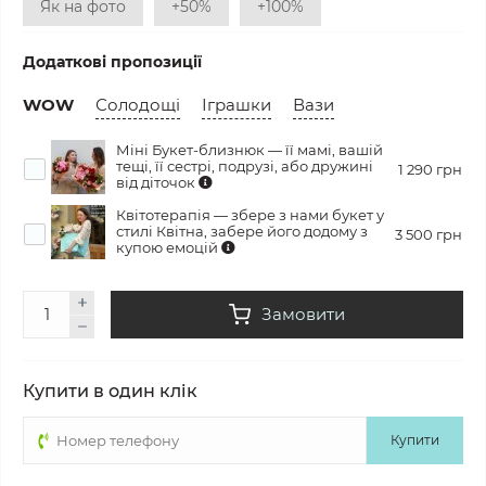
Як на фото
+50%
+100%
Додаткові пропозиції
WOW
Солодощі
Іграшки
Вази
Міні Букет-близнюк — її мамі, вашій
тещі, її сестрі, подрузі, або дружині
1 290 грн
від діточок
Квітотерапія — збере з нами букет у
стилі Квітна, забере його додому з
3 500 грн
купою емоцій
Замовити
Купити в один клік
Купити