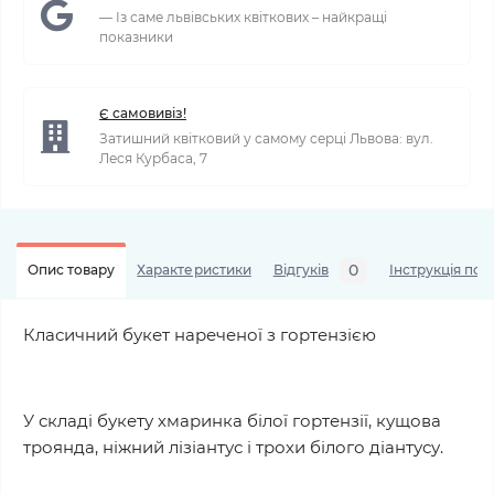
— Із саме львівських квіткових – найкращі
показники
Є самовивіз!
Затишний квітковий у самому серці Львова: вул.
Леся Курбаса, 7
0
Опис товару
Характеристики
Відгуків
Інструкція по 
Класичний букет нареченої з гортензією
У складі букету хмаринка білої гортензії, кущова
троянда, ніжний лізіантус і трохи білого діантусу.