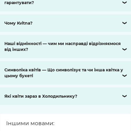
гарантувати?
❯
Чому Kvitna?
❯
Наші відмінності — чим ми насправді відрізняємося
від інших?
❯
Символіка квітів — Що символізує та чи інша квітка у
цьому букеті
❯
Які квіти зараз в Холодильнику?
❯
Іншими мовами: