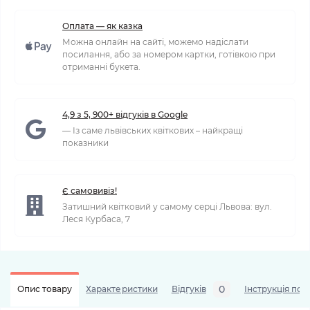
Оплата — як казка
Можна онлайн на сайті, можемо надіслати
посилання, або за номером картки, готівкою при
отриманні букета.
4,9 з 5, 900+ відгуків в Google
— Із саме львівських квіткових – найкращі
показники
Є самовивіз!
Затишний квітковий у самому серці Львова: вул.
Леся Курбаса, 7
0
Опис товару
Характеристики
Відгуків
Інструкція по 