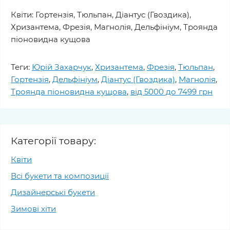
Квіти: Гортензія, Тюльпан, Діантус (Гвоздика),
Хризантема, Фрезія, Магнолія, Дельфініум, Троянда
піоновидна кущова
Теги:
Юрій Захарчук
,
Хризантема
,
Фрезія
,
Тюльпан
,
Гортензія
,
Дельфініум
,
Діантус (Гвоздика)
,
Магнолія
,
Троянда піоновидна кущова
,
від 5000 до 7499 грн
Категорії товару:
Квіти
Всі букети та композиції
Дизайнерські букети
Зимові хіти