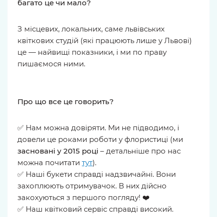
багато це чи мало?
З місцевих, локальних, саме львівських
квіткових студій (які працюють лише у Львові)
це — найвищі показники, і ми по праву
пишаємося ними.
Про що все це говорить?
✅ Нам можна довіряти. Ми не підводимо, і
довели це роками роботи у флористиці (ми
засновані у 2015 році
– детальніше про нас
можна почитати
тут
).
✅ Наші букети справді надзвичайні. Вони
захоплюють отримувачок. В них дійсно
закохуються з першого погляду! ❤️
✅ Наш квітковий сервіс справді високий.