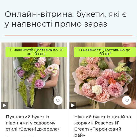
Онлайн-вітрина: букети, які є
у наявності прямо зараз
В наявності! Доставка до 60
В наявності! Доставимо до
хв - 0 грн!
60 хв.!
Пухнастий букет із
Ніжний букет із циній та
півоніями у садовому
жоржин Peaches N’
стилі «Зелені джерела»
Cream «Персиковий
рай»