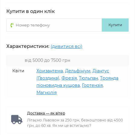
Купити в один клік
Купити
Характеристики:
(дивитися всі)
від 5000 до 7500 грн
Квіти
Хризантема
,
Дельфініум
,
Діантус
(Гвоздика)
,
Фрезія
,
Тюльпан
,
Троянда
піоновидна кущова
,
Гортензія
,
Магнолія
Доставка — як вітер
Літаємо Львовом за 250 грн, безкоштовно від 4500
грн, до 60 хв. Як ми це встигаємо?