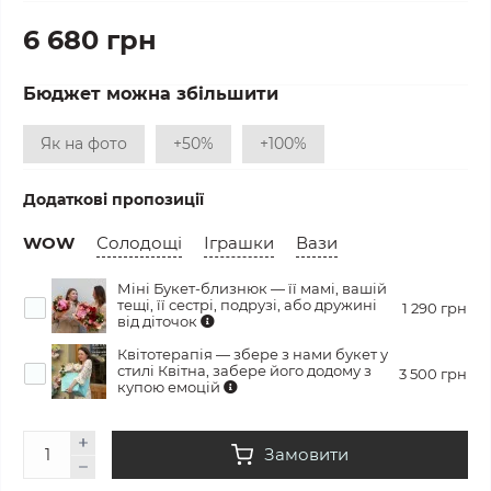
6 680 грн
Бюджет можна збільшити
Як на фото
+50%
+100%
Додаткові пропозиції
WOW
Солодощі
Іграшки
Вази
Міні Букет-близнюк — її мамі, вашій
тещі, її сестрі, подрузі, або дружині
1 290 грн
від діточок
Квітотерапія — збере з нами букет у
стилі Квітна, забере його додому з
3 500 грн
купою емоцій
Замовити