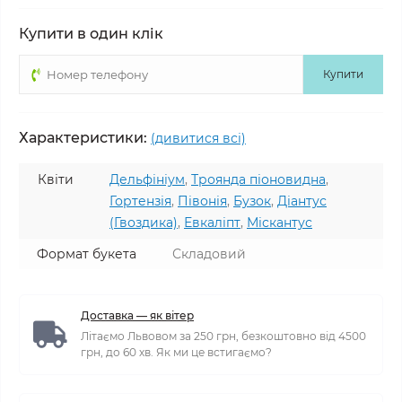
Купити в один клік
Купити
Характеристики:
(дивитися всі)
Квіти
Дельфініум
,
Троянда піоновидна
,
Гортензія
,
Півонія
,
Бузок
,
Діантус
(Гвоздика)
,
Евкаліпт
,
Міскантус
Формат букета
Складовий
Доставка — як вітер
Літаємо Львовом за 250 грн, безкоштовно від 4500
грн, до 60 хв. Як ми це встигаємо?