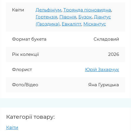
Квіти
Дельфініум
,
Троянда піоновидна
,
Гортензія
,
Півонія
,
Бузок
,
Діантус
(Гвоздика)
,
Евкаліпт
,
Міскантус
Формат букета
Складовий
Рік колекції
2026
Флорист
Юрій Захарчук
Фото/Відео
Яна Гурицька
Категорії товару:
Квіти