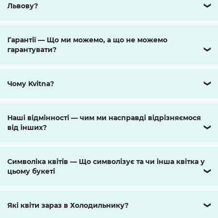
Львову?
❯
Гарантії — Що ми можемо, а що не можемо
гарантувати?
❯
Чому Kvitna?
❯
Наші відмінності — чим ми насправді відрізняємося
від інших?
❯
Символіка квітів — Що символізує та чи інша квітка у
цьому букеті
❯
Які квіти зараз в Холодильнику?
❯