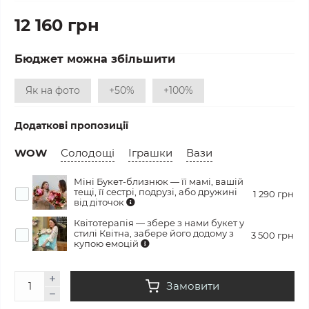
12 160 грн
Бюджет можна збільшити
Як на фото
+50%
+100%
Додаткові пропозиції
WOW
Солодощі
Іграшки
Вази
Міні Букет-близнюк — її мамі, вашій
тещі, її сестрі, подрузі, або дружині
1 290 грн
від діточок
Квітотерапія — збере з нами букет у
стилі Квітна, забере його додому з
3 500 грн
купою емоцій
Замовити