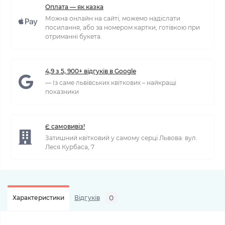
Оплата — як казка
Можна онлайн на сайті, можемо надіслати
посилання, або за номером картки, готівкою при
отриманні букета.
4,9 з 5, 900+ відгуків в Google
— Із саме львівських квіткових – найкращі
показники
Є самовивіз!
Затишний квітковий у самому серці Львова: вул.
Леся Курбаса, 7
0
Характеристики
Відгуків