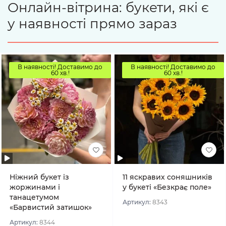
Онлайн-вітрина: букети, які є
у наявності прямо зараз
В наявності! Доставимо до
В наявності! Доставимо до
60 хв.!
60 хв.!
Ніжний букет із
11 яскравих соняшників
жоржинами і
у букеті «Безкрає поле»
танацетумом
Артикул:
8343
«Барвистий затишок»
Артикул:
8344