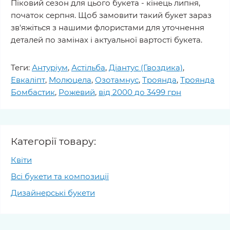
Піковий сезон для цього букета - кінець липня,
початок серпня. Щоб замовити такий букет зараз
зв'яжіться з нашими флористами для уточнення
деталей по замінах і актуальної вартості букета.
Теги:
Антуріум
,
Астільба
,
Діантус (Гвоздика)
,
Евкаліпт
,
Молюцела
,
Озотамнус
,
Троянда
,
Троянда
Бомбастик
,
Рожевий
,
від 2000 до 3499 грн
Категорії товару:
Квіти
Всі букети та композиції
Дизайнерські букети