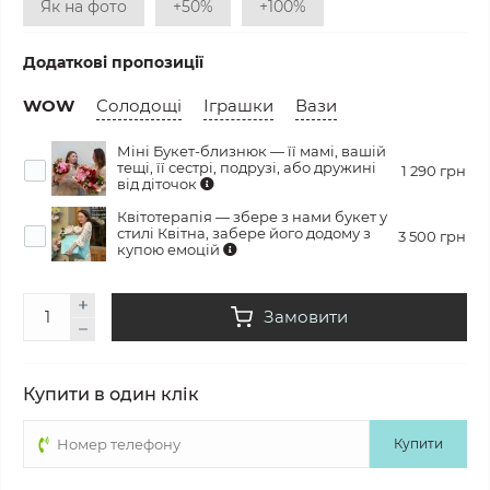
Як на фото
+50%
+100%
Додаткові пропозиції
WOW
Солодощі
Іграшки
Вази
Міні Букет-близнюк — її мамі, вашій
тещі, її сестрі, подрузі, або дружині
1 290 грн
від діточок
Квітотерапія — збере з нами букет у
стилі Квітна, забере його додому з
3 500 грн
купою емоцій
Замовити
Купити в один клік
Купити