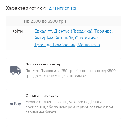
Характеристики:
(дивитися всі)
від 2000 до 3500 грн
Квіти
Евкаліпт
,
Діантус (Гвоздика)
,
Троянда
,
Антуріум
,
Астільба
,
Озотамнус
,
Троянда Бомбастик
,
Молюцела
Доставка — як вітер
Літаємо Львовом за 250 грн, безкоштовно від 4500
грн, до 60 хв. Як ми це встигаємо?
Оплата — як казка
Можна онлайн на сайті, можемо надіслати
посилання, або за номером картки, готівкою при
отриманні букета.