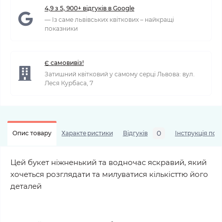
4,9 з 5, 900+ відгуків в Google
— Із саме львівських квіткових – найкращі
показники
Є самовивіз!
Затишний квітковий у самому серці Львова: вул.
Леся Курбаса, 7
0
Опис товару
Характеристики
Відгуків
Інструкція по 
Цей букет ніжненький та водночас яскравий, який
хочеться розглядати та милуватися кількісттю його
деталей