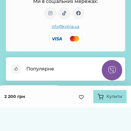
Ми в соціальних мережах:
info@kvitna.ua
Популярне
Онлайн-Вітрина
Google
Рейтинг
Меню тижня
2 200 грн
Купити
Інформація
4.9
Хіти продажів
931 відгук про нас
Букети з троянд
Про нас
Кошики з квітів
Оплата
Каталог товарів
Монобукети
Доставка