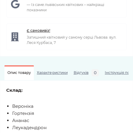
— Із саме львівських квіткових – найкращі
показники
Є самовивіз!
Затишний квітковий у самому серці Львова: вул.
Леся Курбаса, 7
0
Опис товару
Характеристики
Відгуків
Інструкція по 
Склад:
Вероніка
Гортензія
Ананас
Леукадендрон