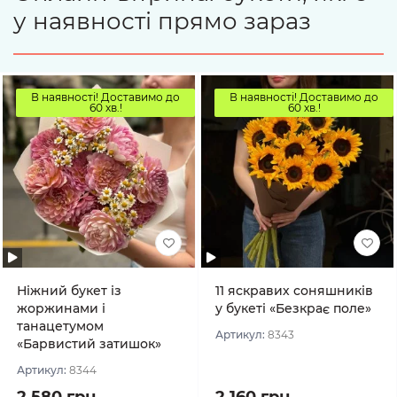
у наявності прямо зараз
В наявності! Доставимо до
В наявності! Доставимо до
60 хв.!
60 хв.!
Ніжний букет із
11 яскравих соняшників
жоржинами і
у букеті «Безкрає поле»
танацетумом
Артикул:
8343
«Барвистий затишок»
Артикул:
8344