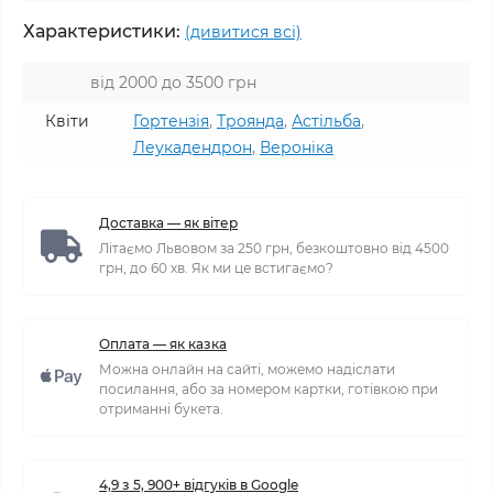
Характеристики:
(дивитися всі)
від 2000 до 3500 грн
Квіти
Гортензія
,
Троянда
,
Астільба
,
Леукадендрон
,
Вероніка
Доставка — як вітер
Літаємо Львовом за 250 грн, безкоштовно від 4500
грн, до 60 хв. Як ми це встигаємо?
Оплата — як казка
Можна онлайн на сайті, можемо надіслати
посилання, або за номером картки, готівкою при
отриманні букета.
4,9 з 5, 900+ відгуків в Google