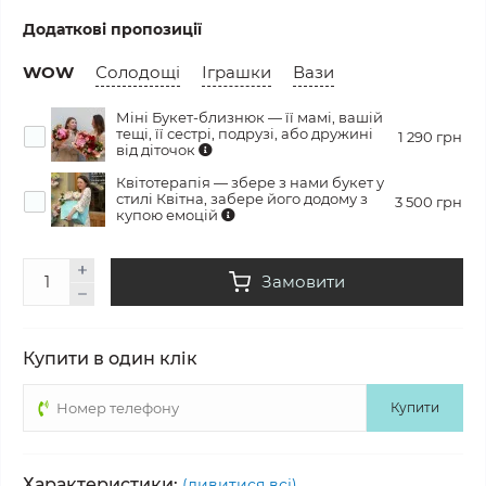
Додаткові пропозиції
WOW
Солодощі
Іграшки
Вази
Міні Букет-близнюк — її мамі, вашій
тещі, її сестрі, подрузі, або дружині
1 290 грн
від діточок
Квітотерапія — збере з нами букет у
стилі Квітна, забере його додому з
3 500 грн
купою емоцій
Замовити
Купити в один клік
Купити
Характеристики:
(дивитися всі)