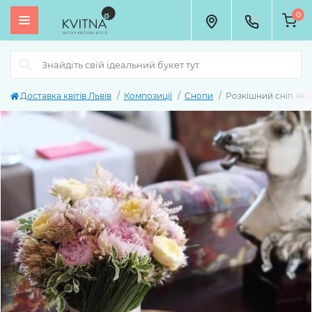
0
Доставка квітів Львів
Композиції
Снопи
Розкішний сніп «Kv