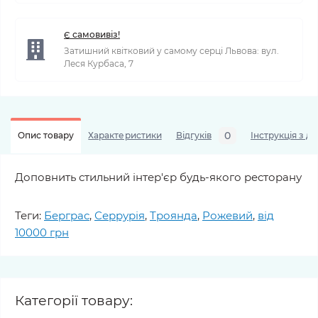
Є самовивіз!
Затишний квітковий у самому серці Львова: вул.
Леся Курбаса, 7
0
Опис товару
Характеристики
Відгуків
Інструкція з д
Доповнить стильний інтер'єр будь-якого ресторану
Теги:
Берграс
,
Серрурія
,
Троянда
,
Рожевий
,
від
10000 грн
Категорії товару: