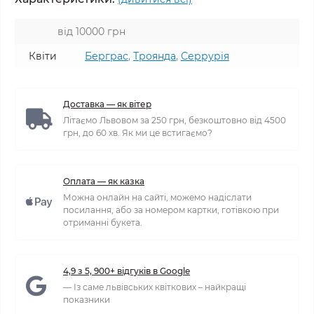
від 10000 грн
Квіти
Берграс
,
Троянда
,
Серрурія
Доставка — як вітер
Літаємо Львовом за 250 грн, безкоштовно від 4500
грн, до 60 хв. Як ми це встигаємо?
Оплата — як казка
Можна онлайн на сайті, можемо надіслати
посилання, або за номером картки, готівкою при
отриманні букета.
4,9 з 5, 900+ відгуків в Google
— Із саме львівських квіткових – найкращі
показники