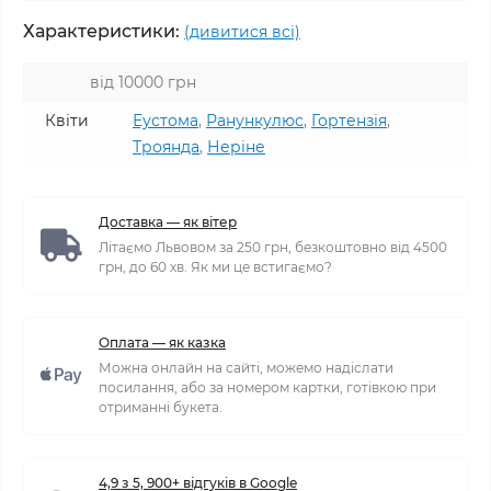
Характеристики:
(дивитися всі)
від 10000 грн
Квіти
Еустома
,
Ранункулюс
,
Гортензія
,
Троянда
,
Неріне
Доставка — як вітер
Літаємо Львовом за 250 грн, безкоштовно від 4500
грн, до 60 хв. Як ми це встигаємо?
Оплата — як казка
Можна онлайн на сайті, можемо надіслати
посилання, або за номером картки, готівкою при
отриманні букета.
4,9 з 5, 900+ відгуків в Google