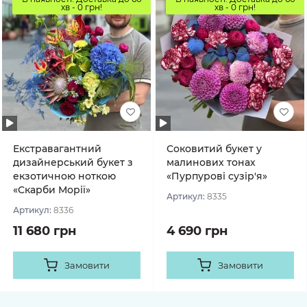
хв - 0 грн!
хв - 0 грн!
Екстравагантний
Соковитий букет у
дизайнерський букет з
малинових тонах
екзотичною ноткою
«Пурпурові сузір'я»
«Скарби Морії»
Артикул:
8335
Артикул:
8336
11 680 грн
4 690 грн
Замовити
Замовити