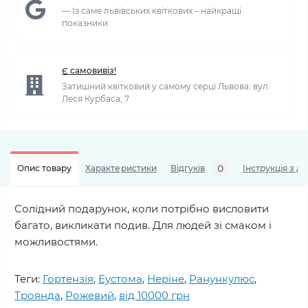
— Із саме львівських квіткових – найкращі
показники
Є самовивіз!
Затишний квітковий у самому серці Львова: вул.
Леся Курбаса, 7
0
Опис товару
Характеристики
Відгуків
Інструкція з д
Солідний подарунок, коли потрібно висловити
багато, викликати подив. Для людей зі смаком і
можливостями.
Теги:
Гортензія
,
Еустома
,
Неріне
,
Ранункулюс
,
Троянда
,
Рожевий
,
від 10000 грн