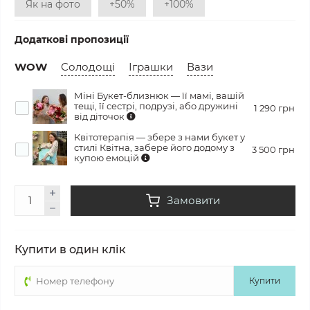
Як на фото
+50%
+100%
Додаткові пропозиції
WOW
Солодощі
Іграшки
Вази
Міні Букет-близнюк — її мамі, вашій
тещі, її сестрі, подрузі, або дружині
1 290 грн
від діточок
Квітотерапія — збере з нами букет у
стилі Квітна, забере його додому з
3 500 грн
купою емоцій
Замовити
Купити в один клік
Купити