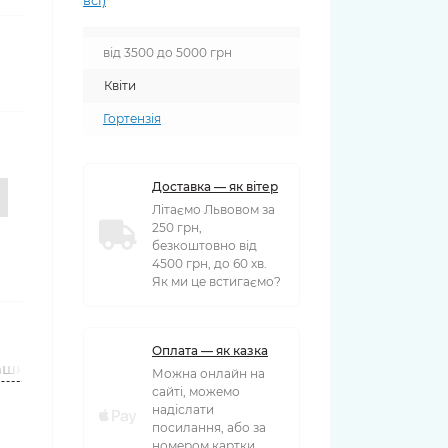
всі)
від 3500 до 5000 грн
Квіти
Гортензія
Доставка — як вітер
Літаємо Львовом за
250 грн,
безкоштовно від
4500 грн, до 60 хв.
Як ми це встигаємо?
Оплата — як казка
ашки
Вази
Можна онлайн на
сайті, можемо
надіслати
посилання, або за
номером картки,