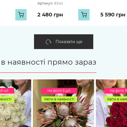
Артикул:
8340
2 480 грн
5 590 грн
Показати ще
є в наявності прямо зараз
49 шт.
На фото 5 шт.
На фото 1
явності
Квіти в наявності
Квіти в ная