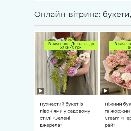
Онлайн-вітрина: букети,
В наявності! Доставка до
В наявно
60 хв - 0 грн!
д
Пухнастий букет із
Ніжний буке
півоніями у садовому
та жоржин 
стилі «Зелені
Cream «Пе
джерела»
рай»