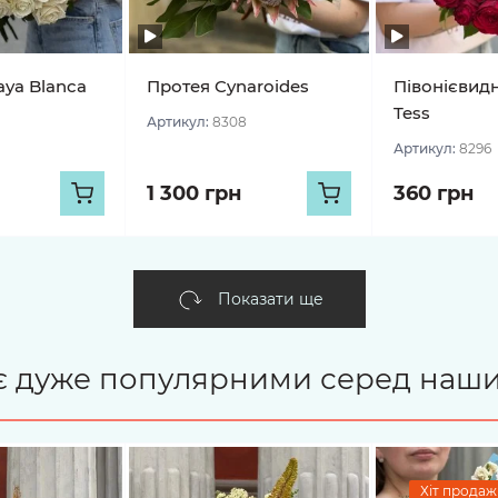
aya Blanca
Протея Cynaroides
Півонієвид
Tess
Артикул:
8308
Артикул:
8296
1 300 грн
360 грн
Показати ще
і є дуже популярними серед наши
Хіт продажі