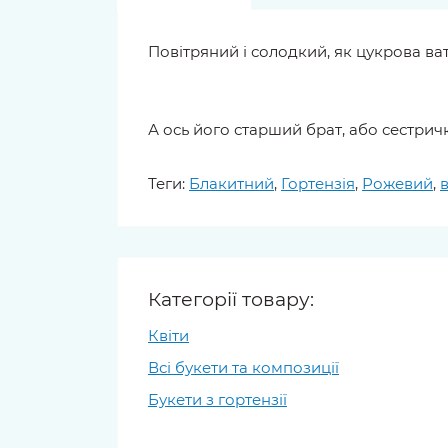
Повітряний і солодкий, як цукрова ва
А ось його старший брат, або сестрич
Теги:
Блакитний
,
Гортензія
,
Рожевий
,
в
Категорії товару:
Квіти
Всі букети та композиції
Букети з гортензії