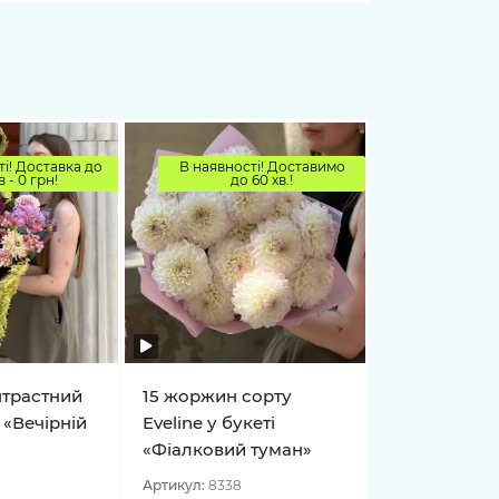
і! Доставка до
В наявності! Доставимо
в - 0 грн!
до 60 хв.!
нтрастний
15 жоржин сорту
 «Вечірній
Eveline у букеті
«Фіалковий туман»
Артикул:
8338