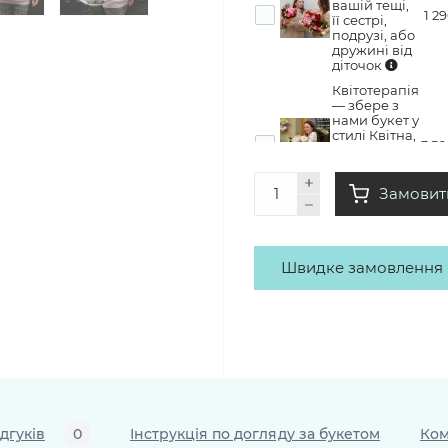
вашій тещі,
1 2
її сестрі,
подрузі, або
дружині від
діточок
Квітотерапія
— збере з
нами букет у
стилі Квітна,
3 5
забере його
додому з
купою
Замовит
емоцій
Швидке замовлення
ідгуків
0
Інструкція по догляду за букетом
Ком