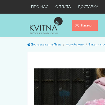
ПРО НАС
ОПЛАТА
ДОСТАВКА
Каталог
Доставка квітів Львів
Монобукети
Букети з го