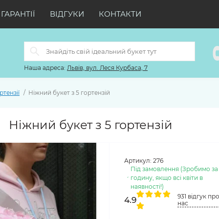
ГАРАНТІЇ
ВІДГУКИ
КОНТАКТИ
Наша адреса:
Львів, вул. Леся Курбаса, 7
ртензії
Ніжний букет з 5 гортензій
Ніжний букет з 5 гортензій
Артикул:
276
Під замовлення (Зробимо за
годину, якщо всі квіти в
наявності!)
931 відгук пр
4.9
нас