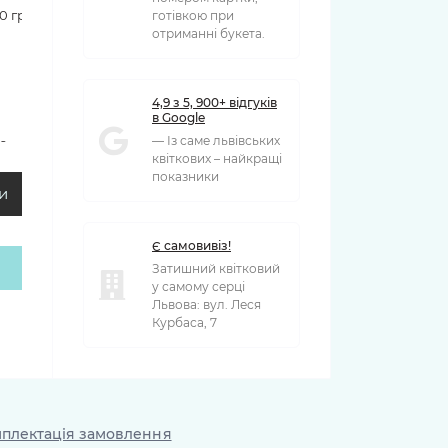
90 грн
готівкою при
отриманні букета.
4,9 з 5, 900+ відгуків
в Google
— Із саме львівських
00 грн
квіткових – найкращі
показники
и
Є самовивіз!
Затишний квітковий
у самому серці
Львова: вул. Леся
Курбаса, 7
плектація замовлення