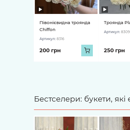
Півонієвидна троянда
Троянда Pl
Chiffon
Артикул:
8309
Артикул:
8316
200 грн
250 грн
Бестселери: букети, як