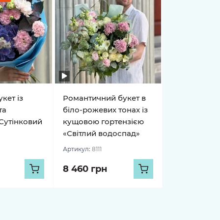
кет із
Романтичний букет в
та
біло-рожевих тонах із
Сутінковий
кущовою гортензією
«Світлий водоспад»
Артикул:
8111
8 460 грн