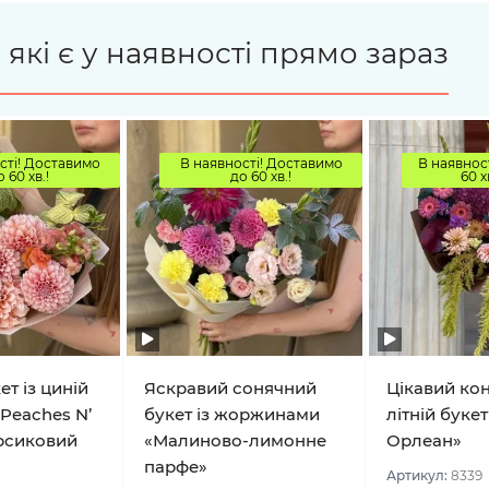
 які є у наявності прямо зараз
сті! Доставимо
В наявності! Доставимо
В наявност
о 60 хв.!
до 60 хв.!
60 х
т із циній
Яскравий сонячний
Цікавий ко
Peaches N’
букет із жоржинами
літній букет
рсиковий
«Малиново-лимонне
Орлеан»
парфе»
Артикул:
8339