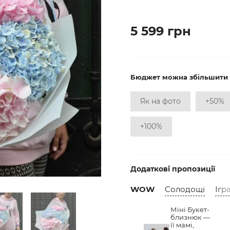
5 599 грн
Бюджет можна збільшити
Як на фото
+50%
+100%
Додаткові пропозиції
WOW
Солодощі
Ігр
Міні Букет-
близнюк —
її мамі,