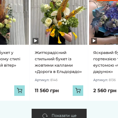
укет у
Життєрадісний
Яскравий бу
ому стилі
стильний букет із
гортензією 
й вітер»
жовтими каллами
еустомою «
«Дорога в Ельдорадо»
дарунок»
Артикул:
8146
Артикул:
8136
11 560 грн
2 560 грн
Показати ще