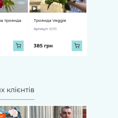
на троянда
Троянда Veggie
Артикул:
8295
385 грн
х клієнтів
в!