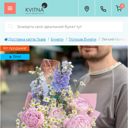
0
Доставка квітів Львів
Букети
Польові букети
Легкий польов
Хіт продажів!
☀️ Літо!