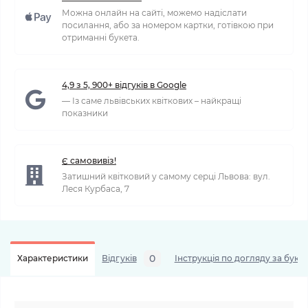
Можна онлайн на сайті, можемо надіслати
посилання, або за номером картки, готівкою при
отриманні букета.
4,9 з 5, 900+ відгуків в Google
— Із саме львівських квіткових – найкращі
показники
Є самовивіз!
Затишний квітковий у самому серці Львова: вул.
Леся Курбаса, 7
0
Характеристики
Відгуків
Інструкція по догляду за буке