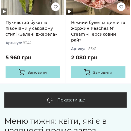
Пухнастий букет із
Ніжний букет із циній та
півоніями у садовому
жоржин Peaches N’
стилі «Зелені джерела»
Cream «Персиковий
рай»
Артикул:
8342
Артикул:
8341
5 960 грн
2 080 грн
Замовити
Замовити
Показати ще
Меню тижня: квіти, які є в
наявності прямо зараз