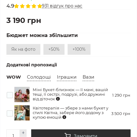
4.9
931 відгук про нас
3 190 грн
Бюджет можна збільшити
Як на фото
+50%
+100%
Додаткові пропозиції
WOW
Солодощі
Іграшки
Вази
Міні Букет-близнюк — її мамі, вашій
тещі, її сестрі, подрузі, або дружині
1 290 грн
від діточок
Квітотерапія — збере з нами букет у
стилі Квітна, забере його додому з
3 500 грн
купою емоцій
Замовити