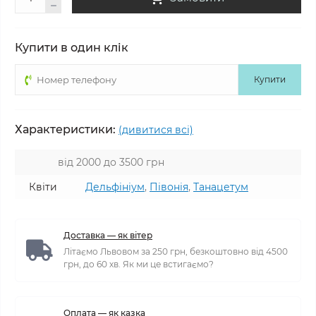
Купити в один клік
Купити
Характеристики:
(дивитися всі)
від 2000 до 3500 грн
Квіти
Дельфініум
,
Півонія
,
Танацетум
Доставка — як вітер
Літаємо Львовом за 250 грн, безкоштовно від 4500
грн, до 60 хв. Як ми це встигаємо?
Оплата — як казка