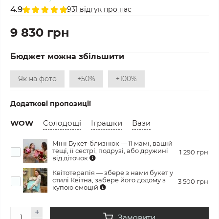
4.9
931 відгук про нас
9 830 грн
Бюджет можна збільшити
Як на фото
+50%
+100%
Додаткові пропозиції
WOW
Солодощі
Іграшки
Вази
Міні Букет-близнюк — її мамі, вашій
тещі, її сестрі, подрузі, або дружині
1 290 грн
від діточок
Квітотерапія — збере з нами букет у
стилі Квітна, забере його додому з
3 500 грн
купою емоцій
Замовити