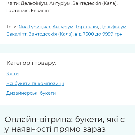
Квіти: Дельфініум, Антуріум, Зантедескія (Кала),
Гортензія, Евкаліпт
Теги:
Яна Гурицька
,
Антуріум
,
Гортензія
,
Дельфініум
,
Евкаліпт
,
Зантедескія (Кала)
,
від 7500 до 9999 грн
Категорії товару:
Квіти
Всі букети та композиції
Дизайнерські букети
Онлайн-вітрина: букети, які є
у наявності прямо зараз