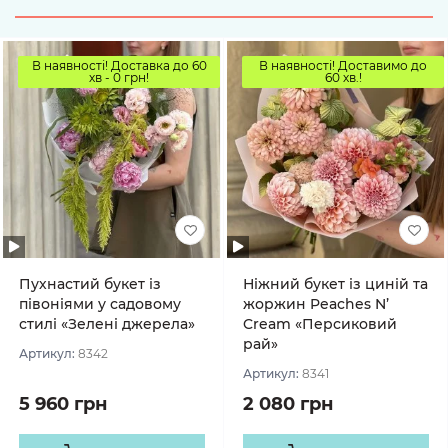
В наявності! Доставка до 60
В наявності! Доставимо до
хв - 0 грн!
60 хв.!
Пухнастий букет із
Ніжний букет із циній та
півоніями у садовому
жоржин Peaches N’
стилі «Зелені джерела»
Cream «Персиковий
рай»
Артикул:
8342
Артикул:
8341
5 960 грн
2 080 грн