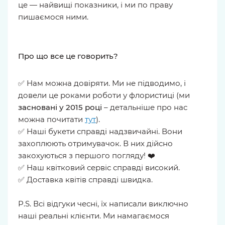
це — найвищі показники, і ми по праву
пишаємося ними.
Про що все це говорить?
✅ Нам можна довіряти. Ми не підводимо, і
довели це роками роботи у флористиці (ми
засновані у 2015 році
– детальніше про нас
можна почитати
тут
).
✅ Наші букети справді надзвичайні. Вони
захоплюють отримувачок. В них дійсно
закохуються з першого погляду! ❤️
✅ Наш квітковий сервіс справді високий.
✅ Доставка квітів справді швидка.
P.S. Всі відгуки чесні, їх написали виключно
наші реальні клієнти. Ми намагаємося