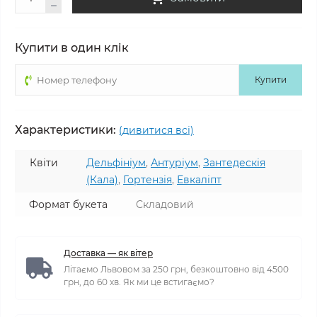
Купити в один клік
Купити
Характеристики:
(дивитися всі)
Квіти
Дельфініум
,
Антуріум
,
Зантедескія
(Кала)
,
Гортензія
,
Евкаліпт
Формат букета
Складовий
Доставка — як вітер
Літаємо Львовом за 250 грн, безкоштовно від 4500
грн, до 60 хв. Як ми це встигаємо?