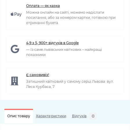
Оплата — як казка
Можна онлайн на сайті, можемо надіслати
посилання, або за номером картки, готівкою при
отриманні букета.
4,9 з 5, 900+ відгуків в Google
— Із саме львівських квіткових – найкращі
показники
Є самовивіз!
Затишний квітковий у самому серці Львова: вул.
Леся Курбаса, 7
0
Опис товару
Характеристики
Відгуків