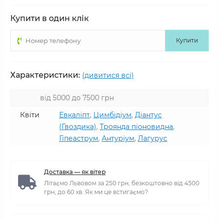
Купити в один клік
Купити
Характеристики:
(дивитися всі)
від 5000 до 7500 грн
Квіти
Евкаліпт
,
Цимбідіум
,
Діантус
(Гвоздика)
,
Троянда піоновидна
,
Гіпеаструм
,
Антуріум
,
Лагурус
Доставка — як вітер
Літаємо Львовом за 250 грн, безкоштовно від 4500
грн, до 60 хв. Як ми це встигаємо?