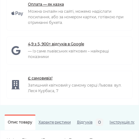
Оплата — як казка
Можна онлайн на сайті, можемо надіслати
посилання, або за номером картки, готівкою при
отриманні букета.
4,9 з 5, 900+ відгуків в Google
— Із саме львівських квіткових – найкращі
показники
Є самовивіз!
Затишний квітковий у самому серці Львова: вул.
Леся Курбаса, 7
0
Опис товару
Характеристики
Відгуків
Інструкція по 