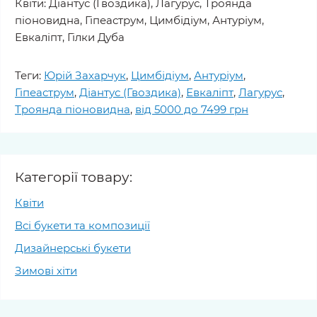
Квіти: Діантус (Гвоздика), Лагурус, Троянда
піоновидна, Гіпеаструм, Цимбідіум, Антуріум,
Евкаліпт, Гілки Дуба
Теги:
Юрій Захарчук
,
Цимбідіум
,
Антуріум
,
Гіпеаструм
,
Діантус (Гвоздика)
,
Евкаліпт
,
Лагурус
,
Троянда піоновидна
,
від 5000 до 7499 грн
Категорії товару:
Квіти
Всі букети та композиції
Дизайнерські букети
Зимові хіти