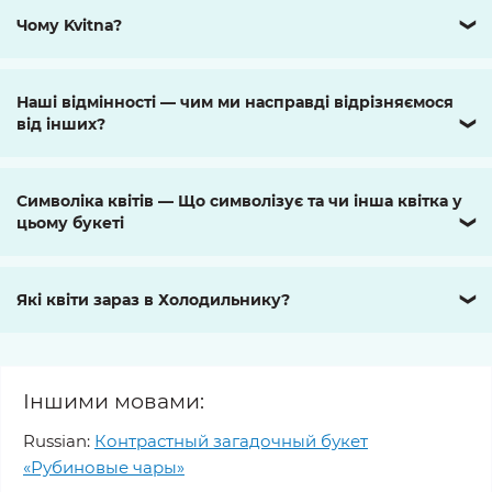
Чому Kvitna?
❯
Наші відмінності — чим ми насправді відрізняємося
від інших?
❯
Символіка квітів — Що символізує та чи інша квітка у
цьому букеті
❯
Які квіти зараз в Холодильнику?
❯
Іншими мовами:
Russian:
Контрастный загадочный букет
«Рубиновые чары»