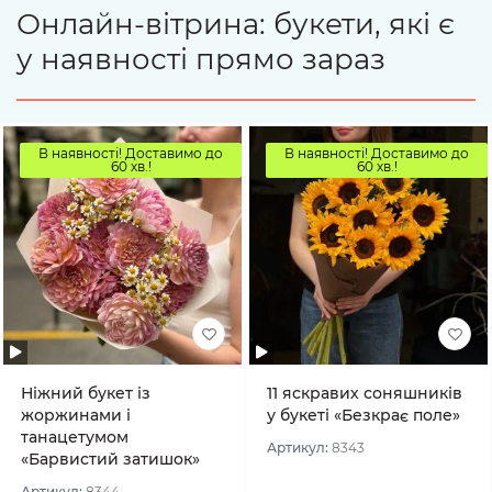
Онлайн-вітрина: букети, які є
у наявності прямо зараз
В наявності! Доставимо до
В наявності! Доставимо до
60 хв.!
60 хв.!
Ніжний букет із
11 яскравих соняшників
жоржинами і
у букеті «Безкрає поле»
танацетумом
Артикул:
8343
«Барвистий затишок»
Артикул:
8344