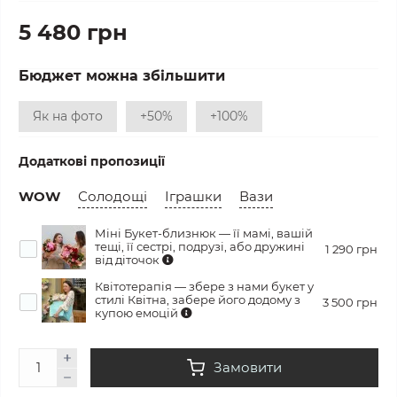
5 480 грн
Бюджет можна збільшити
Як на фото
+50%
+100%
Додаткові пропозиції
WOW
Солодощі
Іграшки
Вази
Міні Букет-близнюк — її мамі, вашій
тещі, її сестрі, подрузі, або дружині
1 290 грн
від діточок
Квітотерапія — збере з нами букет у
стилі Квітна, забере його додому з
3 500 грн
купою емоцій
Замовити