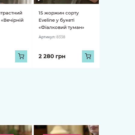
нтрастний
15 жоржин сорту
 «Вечірній
Eveline у букеті
«Фіалковий туман»
Артикул:
8338
2 280 грн