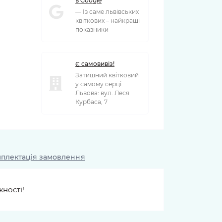
в Google
— Із саме львівських
квіткових – найкращі
показники
Є самовивіз!
Затишний квітковий
у самому серці
Львова: вул. Леся
Курбаса, 7
плектація замовлення
жності!