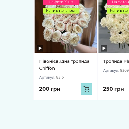
На фото 19 шт.
На фото 
Квіти в наявності
Квіти в на
Півонієвидна троянда
Троянда Pl
Chiffon
Артикул:
8309
Артикул:
8316
200 грн
250 грн