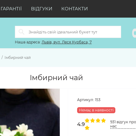
ГАРАНТІЇ
ВІДГУКИ
КОНТАКТИ
Наша адреса:
Львів, вул. Леся Курбаса, 7
Імбирний чай
Імбирний чай
Артикул:
153
Немає в наявності
931 відгук пр
4.9
нас