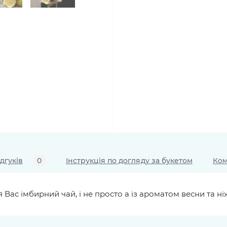
ідгуків
0
Інструкція по догляду за букетом
Ком
 Вас імбирний чай, і не просто а із ароматом весни та ні