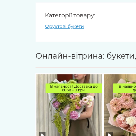
Категорії товару:
Фруктові букети
Онлайн-вітрина: букети,
В наявності! Доставка до
В наявно
60 хв - 0 грн!
д