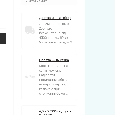
Лимон, Лайм
Доставка — як вітер
Літаємо Львовом за
250 грн,
безкоштовно від
4500 грн, до 60 хв.
ь
Як ми це встигаємо?
Оплата — як казка
Можна онлайн на
сайті, можемо
надіслати
посилання, або за
номером картки,
готівкою при
отриманні букета.
4,9 з 5, 900+ відгуків