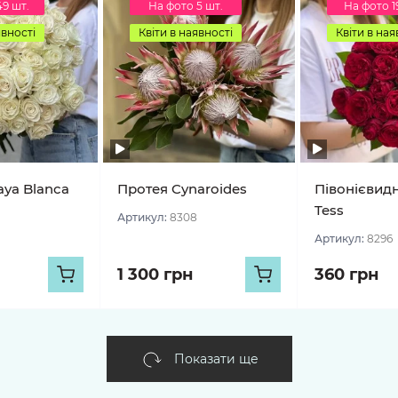
49 шт.
На фото 5 шт.
На фото 1
явності
Квіти в наявності
Квіти в ная
aya Blanca
Протея Cynaroides
Півонієвид
Tess
Артикул:
8308
Артикул:
8296
1 300 грн
360 грн
Показати ще