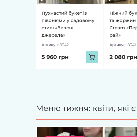
Пухнастий букет із
Ніжний буке
півоніями у садовому
та жоржин 
стилі «Зелені
Cream «Пе
джерела»
рай»
Артикул:
8342
Артикул:
8341
5 960 грн
2 080 грн
Меню тижня: квіти, які 