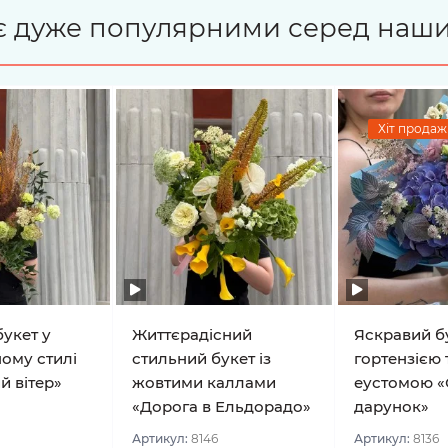
і є дуже популярними серед наши
Хіт продажі
укет у
Життєрадісний
Яскравий бу
ому стилі
стильний букет із
гортензією 
й вітер»
жовтими каллами
еустомою «
«Дорога в Ельдорадо»
дарунок»
Артикул:
8146
Артикул:
8136