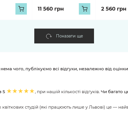
11 560 грн
2 560 грн
Показати ще
ети і магазин квітів — публікуємо всі
ук
TS
BOHDAN IVANOV
РОМАН ВЕРЕНЬКА
22.07.2026
21.07.2026
20
Щиро дякую за
Замовляв букети в
Чу