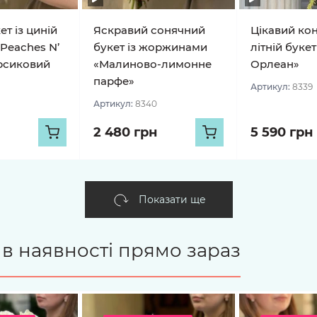
т із циній
Яскравий сонячний
Цікавий ко
Peaches N’
букет із жоржинами
літній букет
рсиковий
«Малиново-лимонне
Орлеан»
парфе»
Артикул:
8339
Артикул:
8340
2 480 грн
5 590 грн
Показати ще
є в наявності прямо зараз