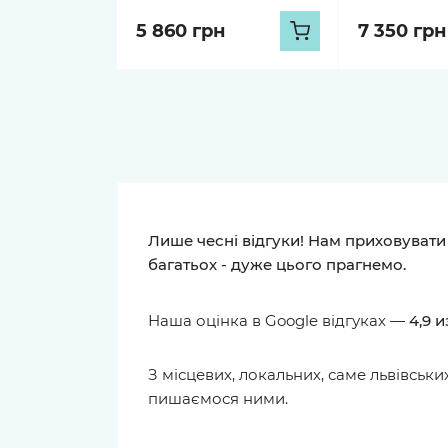
5 860 грн
7 350 грн
Чесні відгуки про наші бук
оцінки
Google
Рейтинг
4.9
931 відг
H4RLEY
MYKOLA SKRYPE
27.07.2026
22.07.2026
Квіти дуже гарні,