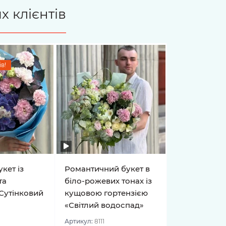
х клієнтів
в!
кет із
Романтичний букет в
та
біло-рожевих тонах із
Сутінковий
кущовою гортензією
«Світлий водоспад»
Артикул:
8111