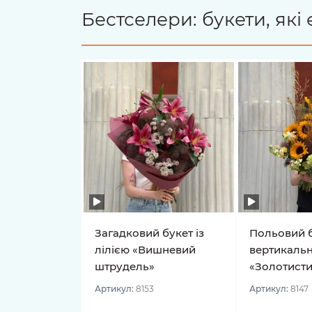
Бестселери: букети, як
Загадковий букет із
Польовий б
лілією «Вишневий
вертикальн
штрудель»
«Золотисти
Артикул:
8153
Артикул:
8147