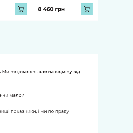
8 460 грн
 відгуки, незалежно від
Залишити відгук
KIRA GALAS
ОЛЬГА ІВАНІШЕН
.07.2026
19.07.2026
довий букет. ❤️ Я в
Це був дуже