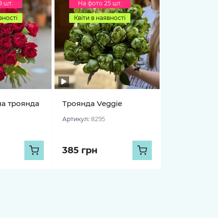
9 шт.
На фото 25 шт.
вності
Квіти в наявності
на троянда
Троянда Veggie
Артикул:
8295
385 грн