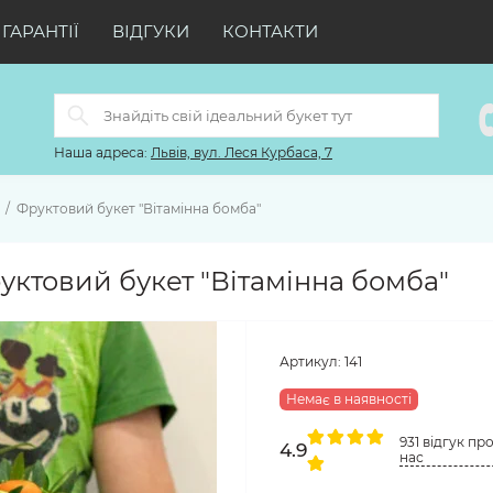
ГАРАНТІЇ
ВІДГУКИ
КОНТАКТИ
Наша адреса:
Львів, вул. Леся Курбаса, 7
Фруктовий букет "Вітамінна бомба"
уктовий букет "Вітамінна бомба"
Артикул:
141
Немає в наявності
931 відгук пр
4.9
нас