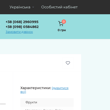
Українська
Особистий кабінет
+38 (068) 2960995
0
+38 (098) 0584862
0 грн
Замовити дзвінок
Характеристики:
(дивитися
всі)
о
Фрукти