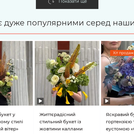
Показати ще
і є дуже популярними серед наши
Хіт продажі
укет у
Життєрадісний
Яскравий бу
ому стилі
стильний букет із
гортензією 
й вітер»
жовтими каллами
еустомою «