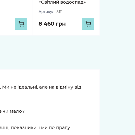
«Світлий водоспад»
Артикул:
8111
8 460 грн
 відгуки, незалежно від
Залишити відгук
KIRA GALAS
ОЛЬГА ІВАНІШЕН