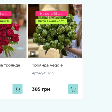
9 шт.
На фото 25 шт.
вності
Квіти в наявності
на троянда
Троянда Veggie
Артикул:
8295
385 грн