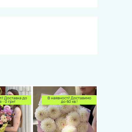
і! Доставка до
В наявності! Доставимо
в - 0 грн!
до 60 хв.!