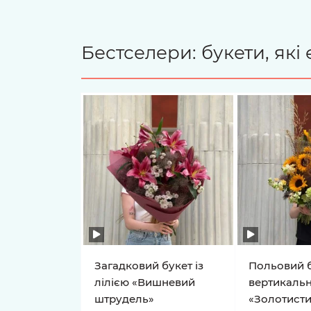
Бестселери: букети, як
Загадковий букет із
Польовий б
лілією «Вишневий
вертикальн
штрудель»
«Золотисти