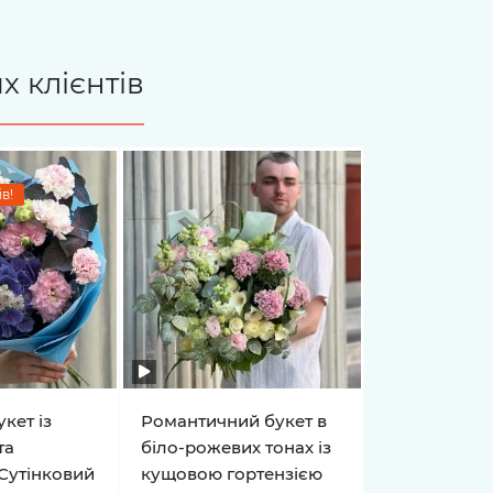
х клієнтів
в!
кет із
Романтичний букет в
та
біло-рожевих тонах із
Сутінковий
кущовою гортензією