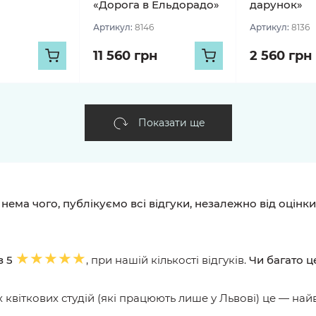
«Дорога в Ельдорадо»
дарунок»
Артикул:
8146
Артикул:
8136
11 560 грн
2 560 грн
Показати ще
ети і магазин квітів — публікуємо всі
ук
TS
BOHDAN IVANOV
РОМАН ВЕРЕНЬКА