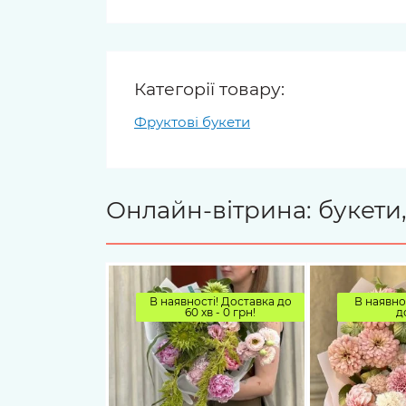
Категорії товару:
Фруктові букети
Онлайн-вітрина: букети,
В наявності! Доставка до
В наявно
60 хв - 0 грн!
д