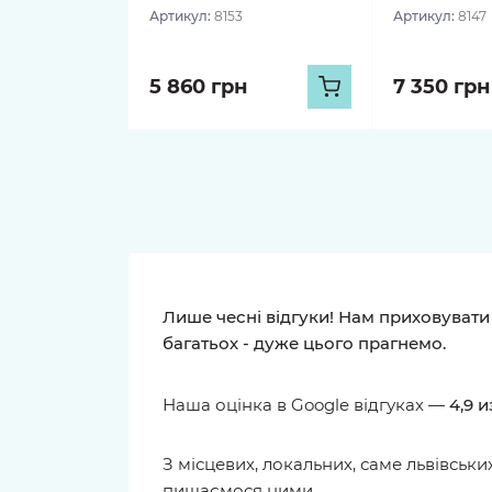
Артикул:
8153
Артикул:
8147
5 860 грн
7 350 грн
Чесні відгуки про наші бук
оцінки
Google
Рейтинг
4.9
931 відг
H4RLEY
MYKOLA SKRYPE