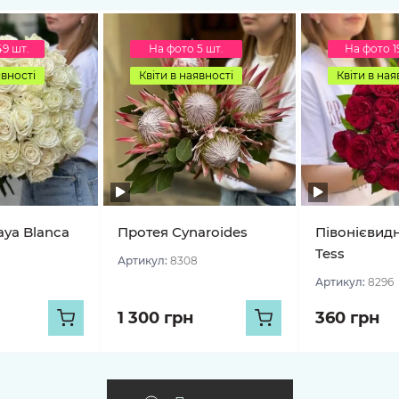
49 шт.
На фото 5 шт.
На фото 1
явності
Квіти в наявності
Квіти в ная
aya Blanca
Протея Cynaroides
Півонієвид
Tess
Артикул:
8308
Артикул:
8296
1 300 грн
360 грн