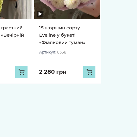
нтрастний
15 жоржин сорту
 «Вечірній
Eveline у букеті
«Фіалковий туман»
Артикул:
8338
2 280 грн