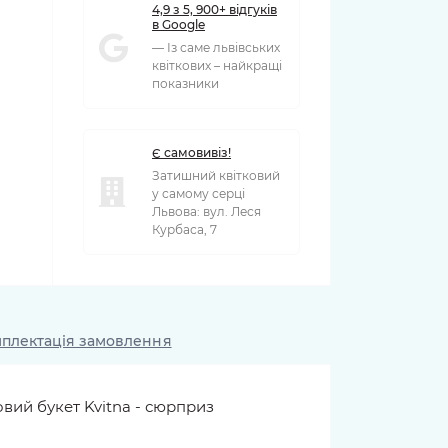
4,9 з 5, 900+ відгуків
в Google
— Із саме львівських
квіткових – найкращі
показники
Є самовивіз!
Затишний квітковий
у самому серці
Львова: вул. Леся
Курбаса, 7
плектація замовлення
вий букет Kvitna - сюрприз