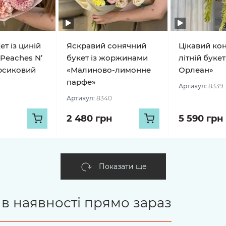
т із циній
Яскравий сонячний
Цікавий ко
Peaches N’
букет із жоржинами
літній букет
рсиковий
«Малиново-лимонне
Орлеан»
парфе»
Артикул:
8339
Артикул:
8340
2 480 грн
5 590 грн
Показати ще
є в наявності прямо зараз