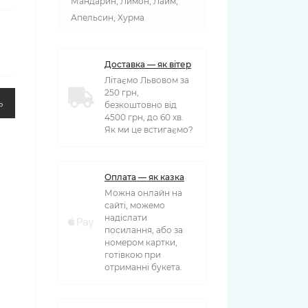
Мандарин, Лимон, Лайм,
Апельсин, Хурма
Доставка — як вітер
Літаємо Львовом за
250 грн,
ь
безкоштовно від
4500 грн, до 60 хв.
Як ми це встигаємо?
Оплата — як казка
Можна онлайн на
сайті, можемо
надіслати
посилання, або за
номером картки,
готівкою при
отриманні букета.