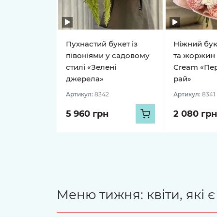
Пухнастий букет із
Ніжний буке
півоніями у садовому
та жоржин 
стилі «Зелені
Cream «Пе
джерела»
рай»
Артикул:
8342
Артикул:
8341
5 960 грн
2 080 грн
Меню тижня: квіти, які 