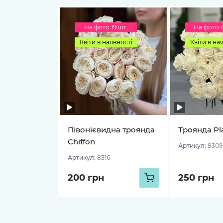
На фото 19 шт.
На фото 
Квіти в наявності
Квіти в на
Півонієвидна троянда
Троянда Pl
Chiffon
Артикул:
8309
Артикул:
8316
200 грн
250 грн