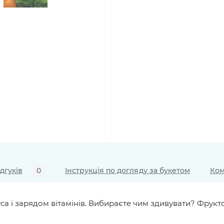
ідгуків
0
Інструкція по догляду за букетом
Ком
а і зарядом вітамінів. Вибираєте чим здивувати? Фрукто