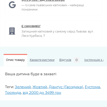
— Із саме львівських квіткових – найкращі
показники
Є самовивіз!
Затишний квітковий у самому серці Львова: вул.
Леся Курбаса, 7
0
Опис товару
Характеристики
Відгуків
Інструкція з д
Ваша дитина буде в захваті
Теги:
Зелений
,
Жовтий
,
Діантус (Гвоздика)
,
Еустома
,
Троянда
,
від 2000 до 3499 грн