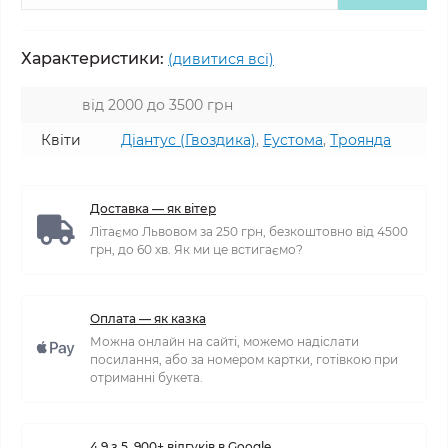
Характеристики:
(дивитися всі)
від 2000 до 3500 грн
Квіти
Діантус (Гвоздика)
,
Еустома
,
Троянда
Доставка — як вітер
Літаємо Львовом за 250 грн, безкоштовно від 4500
грн, до 60 хв. Як ми це встигаємо?
Оплата — як казка
Можна онлайн на сайті, можемо надіслати
посилання, або за номером картки, готівкою при
отриманні букета.
4,9 з 5, 900+ відгуків в Google