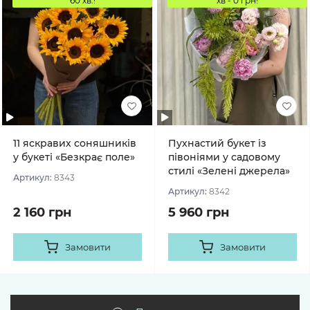
60 хв.!
хв - 0 грн!
11 яскравих соняшників
Пухнастий букет із
у букеті «Безкрає поле»
півоніями у садовому
стилі «Зелені джерела»
Артикул:
8343
Артикул:
8342
2 160 грн
5 960 грн
Замовити
Замовити