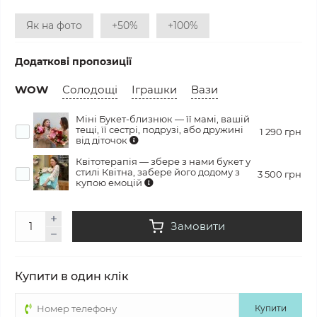
Як на фото
+50%
+100%
Додаткові пропозиції
WOW
Солодощі
Іграшки
Вази
Міні Букет-близнюк — її мамі, вашій
тещі, її сестрі, подрузі, або дружині
1 290 грн
від діточок
Квітотерапія — збере з нами букет у
стилі Квітна, забере його додому з
3 500 грн
купою емоцій
Замовити
Купити в один клік
Купити