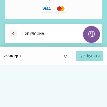
Популярне
Онлайн-Вітрина
Google
Рейтинг
Меню тижня
2 900 грн
Купити
Інформація
4.9
Хіти продажів
931 відгук про нас
Букети з троянд
Про нас
Кошики з квітів
Оплата
Каталог товарів
Монобукети
Доставка
Гарантії
Kvitna © 2026
Умови повернення та Політика конфіденційності
Публічний договір