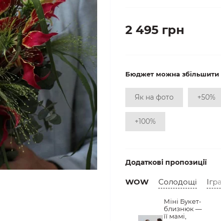
2 495 грн
Бюджет можна збільшити
Як на фото
+50%
+100%
Додаткові пропозиції
WOW
Солодощі
Ігр
Міні Букет-
близнюк —
її мамі,