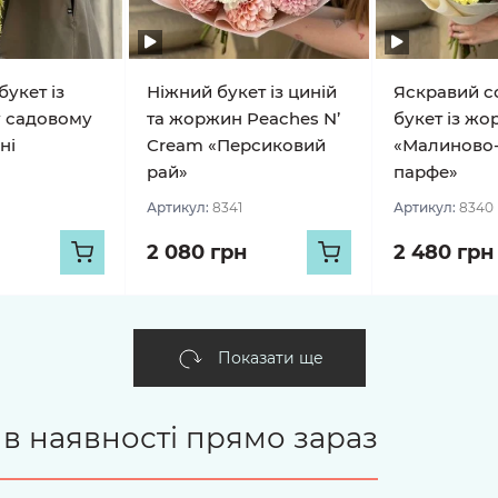
букет із
Ніжний букет із циній
Яскравий с
у садовому
та жоржин Peaches N’
букет із ж
ні
Cream «Персиковий
«Малиново
рай»
парфе»
Артикул:
8341
Артикул:
8340
2 080 грн
2 480 грн
Показати ще
є в наявності прямо зараз