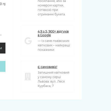
посилання, або за
90 грн
номером картки,
готівкою при
отриманні букета.
4,9 з 5, 900+ відгуків
в Google
00 грн
— Із саме львівських
квіткових – найкращі
и
показники
Є самовивіз!
Затишний квітковий
у самому серці
Львова: вул. Леся
Курбаса, 7