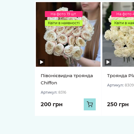
На фото 19 шт.
На фото 
Квіти в наявності
Квіти в на
Півонієвидна троянда
Троянда Pl
Chiffon
Артикул:
8309
Артикул:
8316
200 грн
250 грн