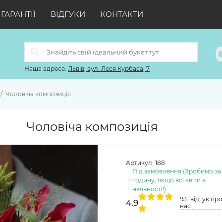
ГАРАНТІЇ
ВІДГУКИ
КОНТАКТИ
Наша адреса:
Львів, вул. Леся Курбаса, 7
Чоловіча композиція
Чоловіча композиція
Артикул:
188
Під замовлення (Зробимо за
годину, якщо всі квіти в
наявності!)
931 відгук пр
4.9
нас