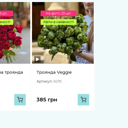
9 шт.
На фото 25 шт.
вності
Квіти в наявності
на троянда
Троянда Veggie
Артикул:
8295
385 грн