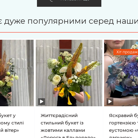
і є дуже популярними серед наши
Хіт продажі
укет у
Життєрадісний
Яскравий бу
ому стилі
стильний букет із
гортензією 
й вітер»
жовтими каллами
еустомою «
«Дорога в Ельдорадо»
дарунок»