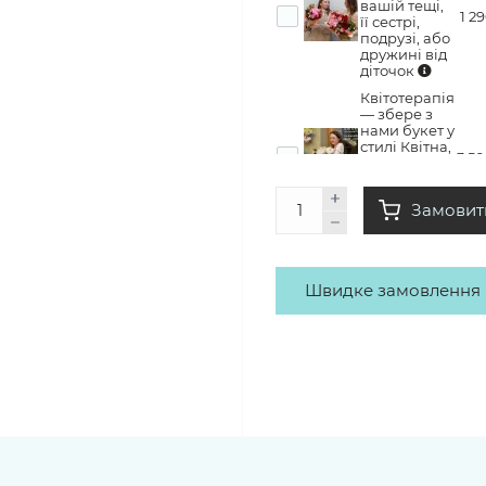
вашій тещі,
1 2
її сестрі,
подрузі, або
дружині від
діточок
Квітотерапія
— збере з
нами букет у
стилі Квітна,
3 5
забере його
додому з
купою
Замовит
емоцій
Швидке замовлення