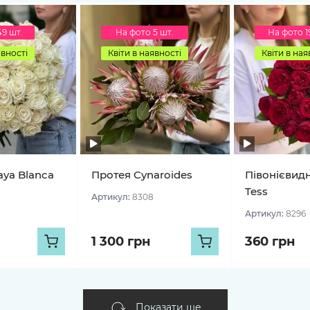
49 шт.
На фото 5 шт.
На фото 1
явності
Квіти в наявності
Квіти в ная
aya Blanca
Протея Cynaroides
Півонієвид
Tess
Артикул:
8308
Артикул:
8296
1 300 грн
360 грн
Показати ще