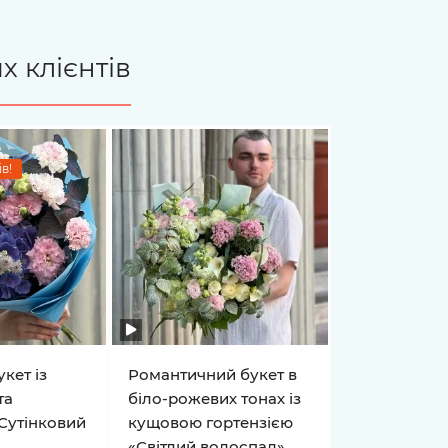
х клієнтів
в!
кет із
Романтичний букет в
та
біло-рожевих тонах із
Сутінковий
кущовою гортензією
«Світлий водоспад»