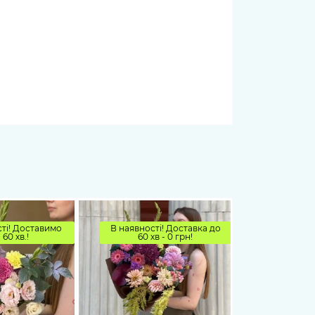
ті! Доставимо
В наявності! Доставка до
 60 хв.!
60 хв - 0 грн!