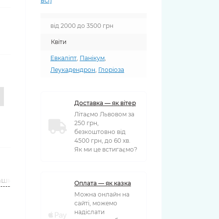
всі)
від 2000 до 3500 грн
Квіти
Евкаліпт
,
Панікум
,
Леукадендрон
,
Глоріоза
Доставка — як вітер
Літаємо Львовом за
250 грн,
безкоштовно від
4500 грн, до 60 хв.
Як ми це встигаємо?
ашки
Вази
Оплата — як казка
Можна онлайн на
сайті, можемо
надіслати