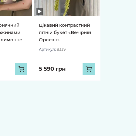
онячний
Цікавий контрастний
оржинами
літній букет «Вечірній
-лимонне
Орлеан»
Артикул:
8339
5 590 грн