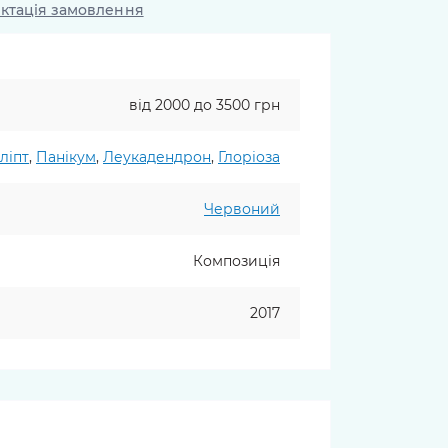
ктація замовлення
від 2000 до 3500 грн
ліпт
,
Панікум
,
Леукадендрон
,
Глоріоза
Червоний
Композиція
2017