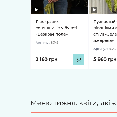
11 яскравих
Пухнастий 
соняшників у букеті
півоніями 
«Безкрає поле»
стилі «Зеле
джерела»
Артикул:
8343
Артикул:
8342
2 160 грн
5 960 грн
Меню тижня: квіти, які 