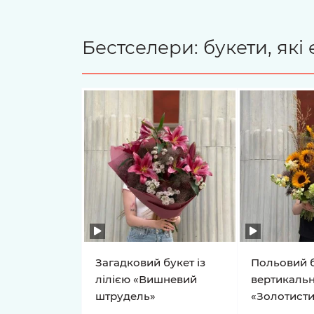
Бестселери: букети, як
Загадковий букет із
Польовий б
лілією «Вишневий
вертикальн
штрудель»
«Золотисти