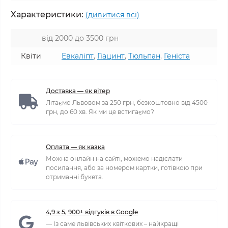
Характеристики:
(дивитися всі)
від 2000 до 3500 грн
Квіти
Евкаліпт
,
Гіацинт
,
Тюльпан
,
Геніста
Доставка — як вітер
Літаємо Львовом за 250 грн, безкоштовно від 4500
грн, до 60 хв. Як ми це встигаємо?
Оплата — як казка
Можна онлайн на сайті, можемо надіслати
посилання, або за номером картки, готівкою при
отриманні букета.
4,9 з 5, 900+ відгуків в Google
— Із саме львівських квіткових – найкращі