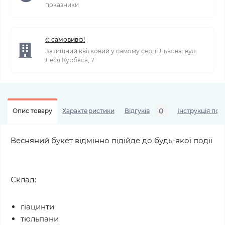
показники
Є самовивіз!
Затишний квітковий у самому серці Львова: вул.
Леся Курбаса, 7
0
Опис товару
Характеристики
Відгуків
Інструкція по 
Весняний букет відмінно підійде до будь-якої події
Склад:
гіацинти
тюльпани