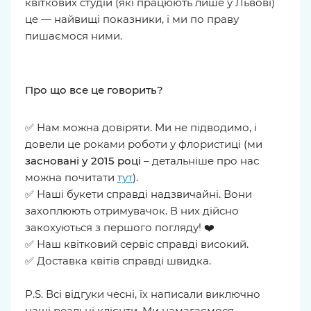
квіткових студій (які працюють лише у Львові)
це — найвищі показники, і ми по праву
пишаємося ними.
Про що все це говорить?
✅ Нам можна довіряти. Ми не підводимо, і
довели це роками роботи у флористиці (ми
засновані у 2015 році
– детальніше про нас
можна почитати
тут
).
✅ Наші букети справді надзвичайні. Вони
захоплюють отримувачок. В них дійсно
закохуються з першого погляду! ❤️
✅ Наш квітковий сервіс справді високий.
✅ Доставка квітів справді швидка.
P.S. Всі відгуки чесні, їх написали виключно
наші реальні клієнти. Ми намагаємося