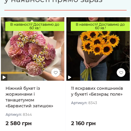
В наявності! Доставимо до
В наявності! Доставимо до
60 хв.!
60 хв.!
Ніжний букет із
11 яскравих соняшників
жоржинами і
у букеті «Безкрає поле»
танацетумом
Артикул:
8343
«Барвистий затишок»
Артикул:
8344
2 580 грн
2 160 грн