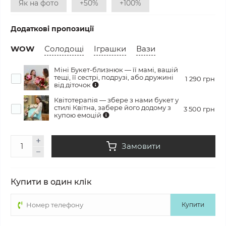
Як на фото
+50%
+100%
Додаткові пропозиції
WOW
Солодощі
Іграшки
Вази
Міні Букет-близнюк — її мамі, вашій
тещі, її сестрі, подрузі, або дружині
1 290 грн
від діточок
Квітотерапія — збере з нами букет у
стилі Квітна, забере його додому з
3 500 грн
купою емоцій
Замовити
Купити в один клік
Купити