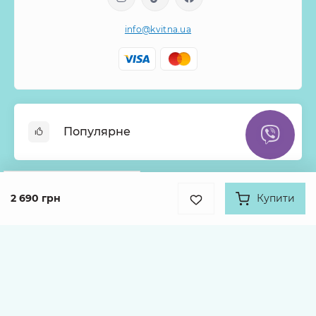
info@kvitna.ua
Популярне
Онлайн-Вітрина
Google
Рейтинг
Меню тижня
2 690 грн
Купити
Інформація
4.9
Хіти продажів
931 відгук про нас
Букети з троянд
Про нас
Кошики з квітів
Оплата
Каталог товарів
Монобукети
Доставка
Гарантії
Kvitna © 2026