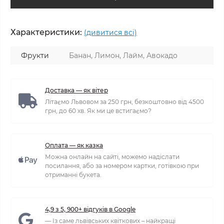
Характеристики:
(дивитися всі)
Фрукти
Банан, Лимон, Лайм, Авокадо
Доставка — як вітер
Літаємо Львовом за 250 грн, безкоштовно від 4500
грн, до 60 хв. Як ми це встигаємо?
Оплата — як казка
Можна онлайн на сайті, можемо надіслати
посилання, або за номером картки, готівкою при
отриманні букета.
4,9 з 5, 900+ відгуків в Google
— Із саме львівських квіткових – найкращі