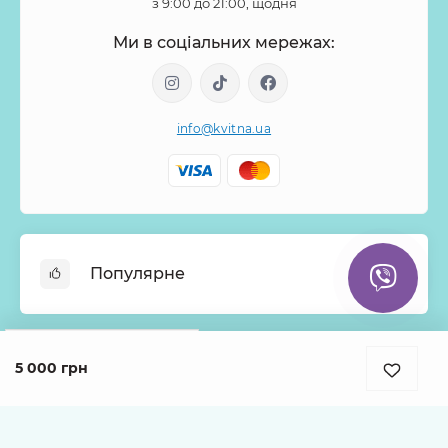
з 9:00 до 21:00, щодня
Ми в соціальних мережах:
info@kvitna.ua
Популярне
Онлайн-Вітрина
Google
Рейтинг
Меню тижня
5 000 грн
Інформація
4.9
Хіти продажів
931 відгук про нас
Букети з троянд
Про нас
Кошики з квітів