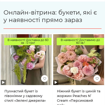
Онлайн-вітрина: букети, які є
у наявності прямо зараз
В наявності! Доставка до 60
В наявності! Доставимо до
хв - 0 грн!
60 хв.!
Пухнастий букет із
Ніжний букет із циній та
півоніями у садовому
жоржин Peaches N’
стилі «Зелені джерела»
Cream «Персиковий