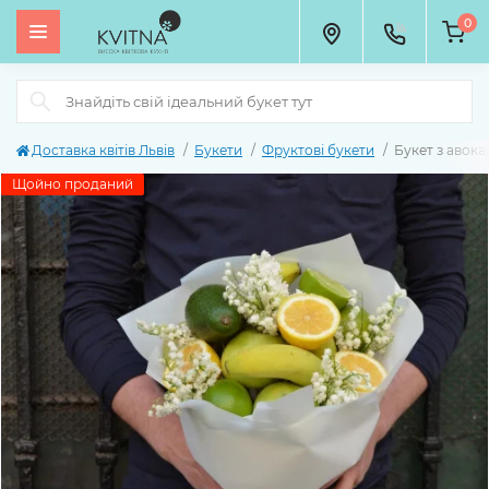
0
Доставка квітів Львів
Букети
Фруктові букети
Букет з авока
Щойно проданий