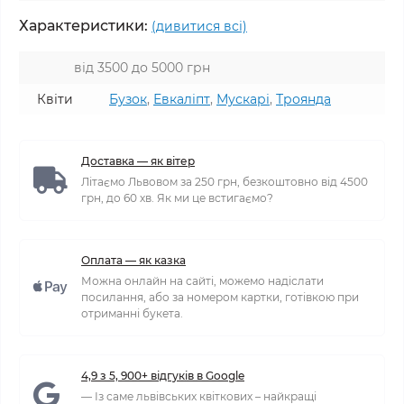
Характеристики:
(дивитися всі)
від 3500 до 5000 грн
Квіти
Бузок
,
Евкаліпт
,
Мускарі
,
Троянда
Доставка — як вітер
Літаємо Львовом за 250 грн, безкоштовно від 4500
грн, до 60 хв. Як ми це встигаємо?
Оплата — як казка
Можна онлайн на сайті, можемо надіслати
посилання, або за номером картки, готівкою при
отриманні букета.
4,9 з 5, 900+ відгуків в Google
— Із саме львівських квіткових – найкращі