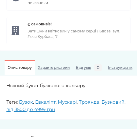
показники
Є самовивіз!
Затишний квітковий у самому серці Львова: вул.
Леся Курбаса, 7
0
Опис товару
Характеристики
Відгуків
Інструкція по 
Ніжний букет бузкового кольору
Теги:
Бузок
,
Евкаліпт
,
Мускарі
,
Троянда
,
Бузковий
,
від 3500 до 4999 грн