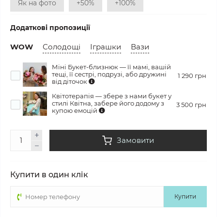
Як на фото
+50%
+100%
Додаткові пропозиції
WOW
Солодощі
Іграшки
Вази
Міні Букет-близнюк — її мамі, вашій
тещі, її сестрі, подрузі, або дружині
1 290 грн
від діточок
Квітотерапія — збере з нами букет у
стилі Квітна, забере його додому з
3 500 грн
купою емоцій
Замовити
Купити в один клік
Купити