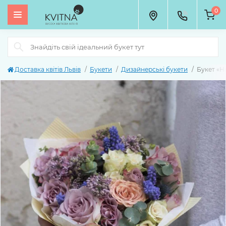
0
Доставка квітів Львів
Букети
Дизайнерські букети
Букет «Н