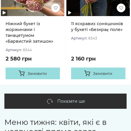
Ніжний букет із
11 яскравих соняшників
жоржинами і
у букеті «Безкрає поле»
танацетумом
Артикул:
8343
«Барвистий затишок»
Артикул:
8344
2 580 грн
2 160 грн
Замовити
Замовити
Показати ще
Меню тижня: квіти, які є в