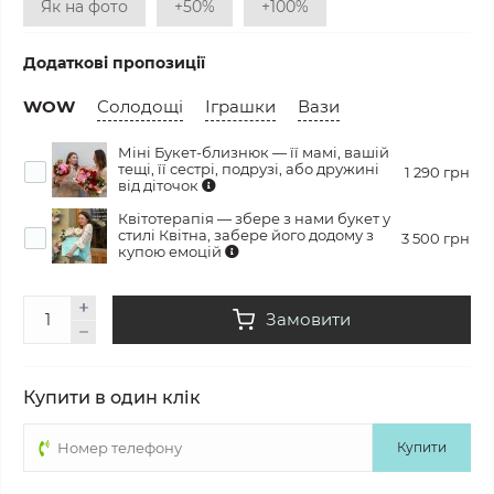
Як на фото
+50%
+100%
Додаткові пропозиції
WOW
Солодощі
Іграшки
Вази
Міні Букет-близнюк — її мамі, вашій
тещі, її сестрі, подрузі, або дружині
1 290 грн
від діточок
Квітотерапія — збере з нами букет у
стилі Квітна, забере його додому з
3 500 грн
купою емоцій
Замовити
Купити в один клік
Купити