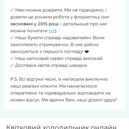
✅ Нам можна довіряти. Ми не підводимо, і
довели це роками роботи у флористиці (ми
засновані у 2015 році
– детальніше про нас
можна почитати
тут
).
✅ Наші букети справді надзвичайні. Вони
захоплюють отримувачок. В них дійсно
закохуються з першого погляду! ❤️
✅ Наш квітковий сервіс справді високий.
✅ Доставка квітів справді швидка.
P.S. Всі відгуки чесні, їх написали виключно
наші реальні клієнти. Ми намагаємося
оперативно та індивідуально відповідати на
кожен відгук. Ми вдячні Вам, наші дорогі друзі!
Квітковий холодильник онлайн