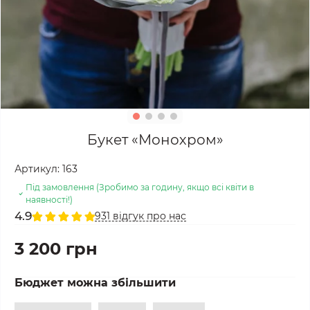
Букет «Монохром»
Артикул:
163
Під замовлення (Зробимо за годину, якщо всі квіти в
наявності!)
4.9
931 відгук про нас
3 200 грн
Бюджет можна збільшити