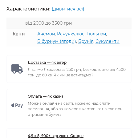
Характеристики:
(дивитися всі)
від 2000 до 3500 грн
Квіти
Анемон
,
Ранункулюс
,
Тюльпан
,
Вібурнум (ягоди)
,
Брунія
,
Сукуленти
Доставка — як вітер
Літаємо Львовом за 250 грн, безкоштовно від 4500
грн, до 60 хв. Як ми це встигаємо?
Оплата — як казка
Можна онлайн на сайті, можемо надіслати
посилання, або за номером картки, готівкою при
отриманні букета.
4,9 з 5, 900+ відгуків в Google