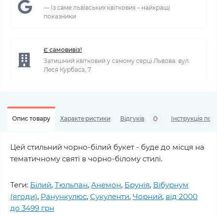
— Із саме львівських квіткових – найкращі
показники
Є самовивіз!
Затишний квітковий у самому серці Львова: вул.
Леся Курбаса, 7
0
Опис товару
Характеристики
Відгуків
Інструкція по 
Цей стильний чорно-білий букет - буде до місця на
тематичному святі в чорно-білому стилі.
Теги:
Білий
,
Тюльпан
,
Анемон
,
Брунія
,
Вібурнум
(ягоди)
,
Ранункулюс
,
Сукуленти
,
Чорний
,
від 2000
до 3499 грн