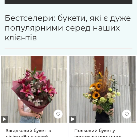
Бестселери: букети, які є дуже
популярними серед наших
клієнтів
Загадковий букет із
Польовий букет у
лілією «Вишневий
вертикальному стилі