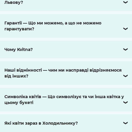
Львову?
❯
Гарантії — Що ми можемо, а що не можемо
гарантувати?
❯
Чому Kvitna?
❯
Наші відмінності — чим ми насправді відрізняємося
від інших?
❯
Символіка квітів — Що символізує та чи інша квітка у
цьому букеті
❯
Які квіти зараз в Холодильнику?
❯