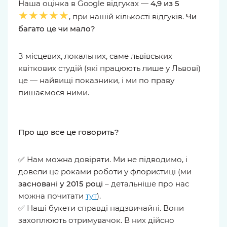
Наша оцінка в Google відгуках —
4,9 из 5
★★★★★
, при нашій кількості відгуків.
Чи
багато це чи мало?
З місцевих, локальних, саме львівських
квіткових студій (які працюють лише у Львові)
це — найвищі показники, і ми по праву
пишаємося ними.
Про що все це говорить?
✅ Нам можна довіряти. Ми не підводимо, і
довели це роками роботи у флористиці (ми
засновані у 2015 році
– детальніше про нас
можна почитати
тут
).
✅ Наші букети справді надзвичайні. Вони
захоплюють отримувачок. В них дійсно