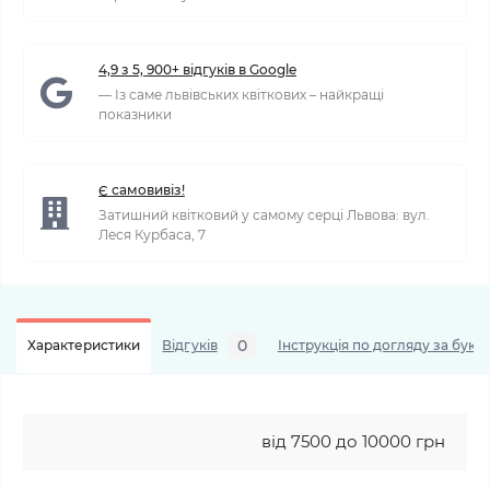
4,9 з 5, 900+ відгуків в Google
— Із саме львівських квіткових – найкращі
показники
Є самовивіз!
Затишний квітковий у самому серці Львова: вул.
Леся Курбаса, 7
0
Характеристики
Відгуків
Інструкція по догляду за буке
від 7500 до 10000 грн