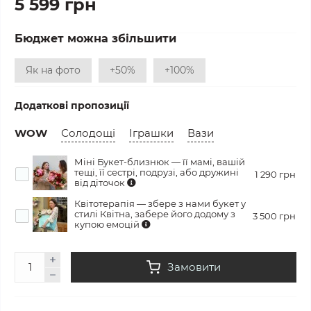
5 599 грн
Бюджет можна збільшити
Як на фото
+50%
+100%
Додаткові пропозиції
WOW
Солодощі
Іграшки
Вази
Міні Букет-близнюк — її мамі, вашій
тещі, її сестрі, подрузі, або дружині
1 290 грн
від діточок
Квітотерапія — збере з нами букет у
стилі Квітна, забере його додому з
3 500 грн
купою емоцій
Замовити