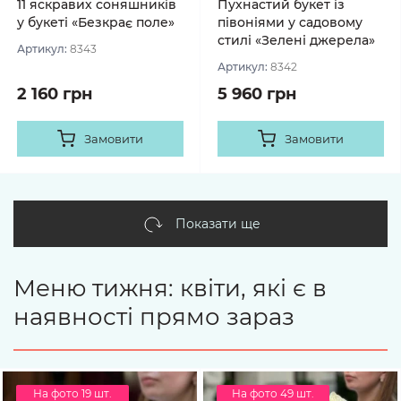
11 яскравих соняшників
Пухнастий букет із
у букеті «Безкрає поле»
півоніями у садовому
стилі «Зелені джерела»
Артикул:
8343
Артикул:
8342
2 160 грн
5 960 грн
Замовити
Замовити
Показати ще
Меню тижня: квіти, які є в
наявності прямо зараз
На фото 19 шт.
На фото 49 шт.