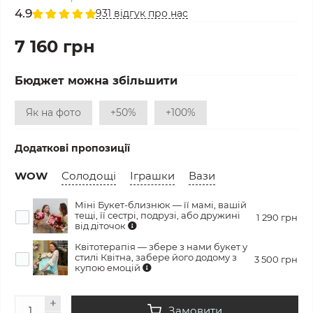
4.9
931 відгук про нас
7 160 грн
Бюджет можна збільшити
Як на фото
+50%
+100%
Додаткові пропозиції
WOW
Солодощі
Іграшки
Вази
Міні Букет-близнюк — її мамі, вашій
тещі, її сестрі, подрузі, або дружині
1 290 грн
від діточок
Квітотерапія — збере з нами букет у
стилі Квітна, забере його додому з
3 500 грн
купою емоцій
Замовити