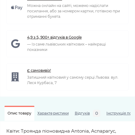
Можна онлайн на сайті, можемо надіслати
посилання, або за номером картки, готівкою при
отриманні букета.
4,9 з 5, 900+ відгуків в Google
— Із саме львівських квіткових – найкращі
показники
Є самовивіз!
Затишний квітковий у самому серці Львова: вул.
Леся Курбаса, 7
0
Опис товару
Характеристики
Відгуків
Інструкція по 
Квіти: Троянда піоновидна Antonia, Аспарагус,