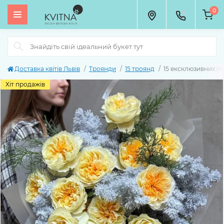
0
Доставка квітів Львів
Троянди
15 троянд
15 ексклюзивних пі
Хіт продажів