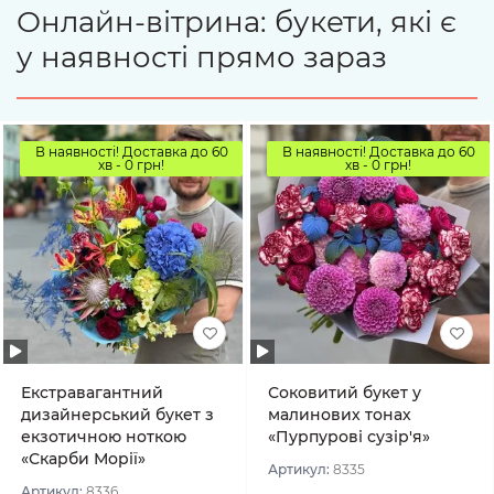
Онлайн-вітрина: букети, які є
у наявності прямо зараз
В наявності! Доставка до 60
В наявності! Доставка до 60
хв - 0 грн!
хв - 0 грн!
Екстравагантний
Соковитий букет у
дизайнерський букет з
малинових тонах
екзотичною ноткою
«Пурпурові сузір'я»
«Скарби Морії»
Артикул:
8335
Артикул:
8336