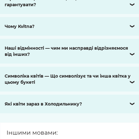
гарантувати?
❯
Чому Kvitna?
❯
Наші відмінності — чим ми насправді відрізняємося
від інших?
❯
Символіка квітів — Що символізує та чи інша квітка у
цьому букеті
❯
Які квіти зараз в Холодильнику?
❯
Іншими мовами: