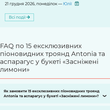
21 грудня 2026, понеділок —
Юлії
Всі події
FAQ по 15 ексклюзивних
піоновидних троянд Antonia та
аспарагус у букеті «Засніжені
лимони»
Як замовити 15 ексклюзивних піоновидних троянд
Antonia та аспарагус у букеті «Засніжені лимони»?
❯