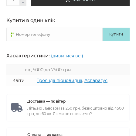
Купити в один клік
Купити
Характеристики:
(дивитися всі)
від 5000 до 7500 грн
Квіти
Троянда піоновидна
,
Аспарагус
Доставка — як вітер
Літаємо Львовом за 250 грн, безкоштовно від 4500
грн, до 60 хв. Як ми це встигаємо?
Оплата — як казка